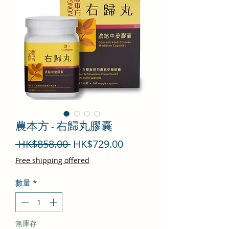
農本方 - 右歸丸膠囊
一
促
 HK$858.00 
HK$729.00
般
銷
Free shipping offered
價
價
數量
*
格
格
無庫存