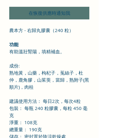
在恢復供應時通知我
農本方 - 右歸丸膠囊（240 粒）
功能
有助溫壯腎陽，填精補血。
成份
:
熟地黃，山藥，枸杞子，菟絲子，杜
仲，鹿角膠，山茱萸，當歸，熟附子(黑
順片)，肉桂
建議使用方法： 每日2次，每次4粒
包裝： 每瓶 240 粒膠囊，每粒 450 毫
克
淨重： 108克
總重量： 190克
儲存： 密封置於陰涼乾燥處