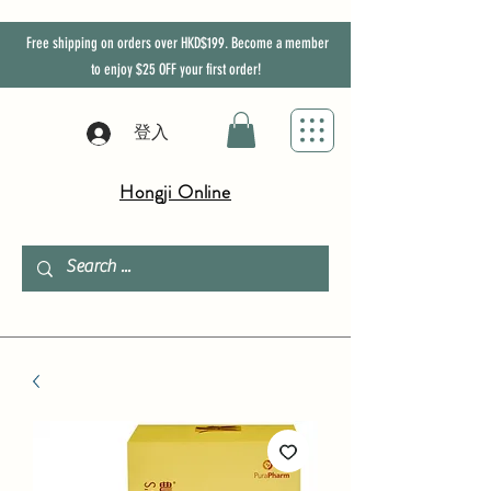
Free shipping on orders over HKD$199. Become a member
to enjoy
$25
OFF
your first order!
登入
Hongji Online