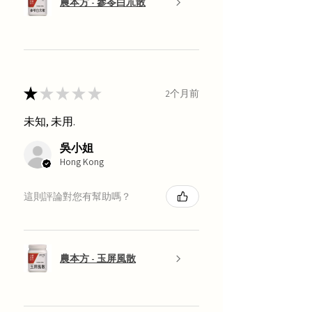
農本方 - 參苓白朮散
★
★
★
★
★
2个月前
未知, 未用.
吳小姐
Hong Kong
這則評論對您有幫助嗎？
農本方 - 玉屏風散