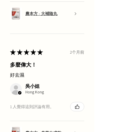
農本方 - 大補陰丸
★
★
★
★
★
2个月前
多麼偉大！
好去濕
吳小姐
Hong Kong
1 人覺得這則評論有用。