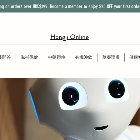
ing on orders over HKD$199. Become a member to enjoy
$25
OFF
your first orde
Hongji Online
能問答
滋補保健
中藥顆粒
有機沖飲
草藥護膚
健康