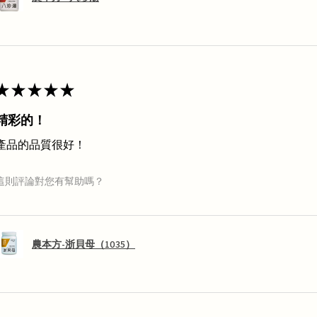
★
★
★
★
★
精彩的！
產品的品質很好！
這則評論對您有幫助嗎？
農本方-浙貝母（1035）