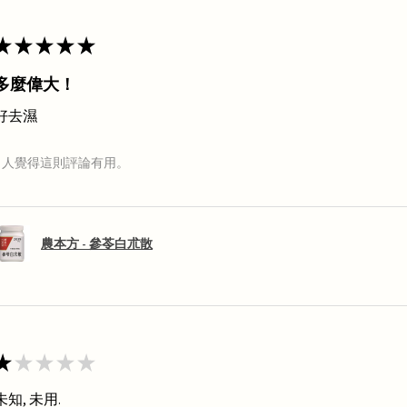
★
★
★
★
★
多麼偉大！
好去濕
1 人覺得這則評論有用。
農本方 - 參苓白朮散
★
★
★
★
★
未知, 未用.