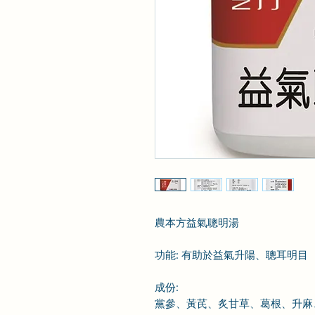
農本方益氣聰明湯
功能: 有助於益氣升陽、聰耳明目
成份
:
黨參、黃芪、炙甘草、葛根、升麻