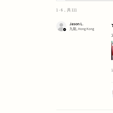
1 - 6，共 111
Jason L.
九龍, Hong Kong