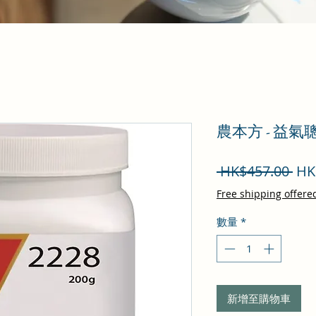
農本方 - 益氣
一
 HK$457.00 
HK
般
Free shipping offere
價
數量
*
格
新增至購物車