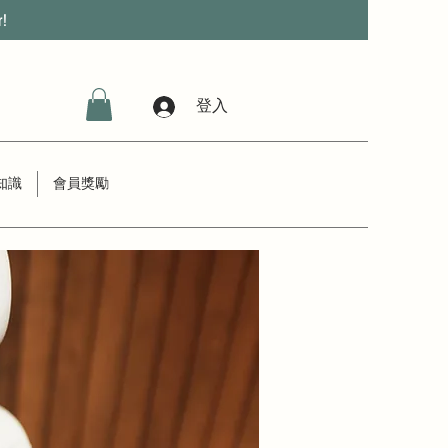
r!
登入
知識
會員獎勵