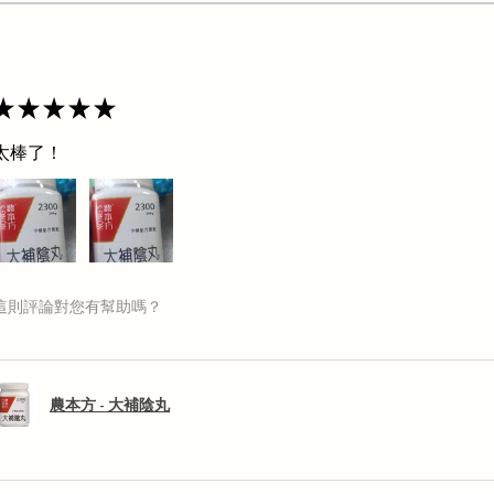
★
★
★
★
★
太棒了！
這則評論對您有幫助嗎？
農本方 - 大補陰丸