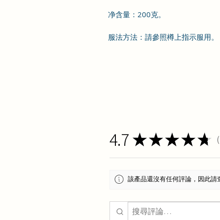
净含量：200克。
服法方法：
請參照樽上指示服用。
4.7
★
★
★
★
★
1
該產品還沒有任何評論，因此請