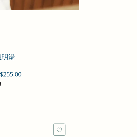
聰明湯
促
$255.00
銷
d
價
格