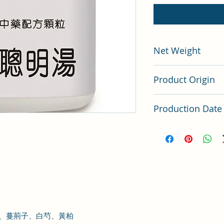
Net Weight
200 gram
Product Origin
China
Production Date
Latest Batch（最
、蔓荊子、白芍、黃柏