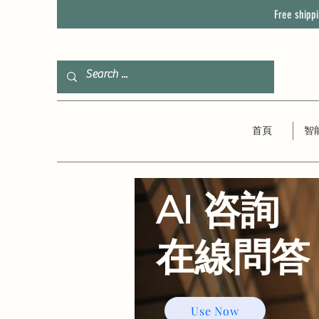
Free shipp
首頁
智
AI 咨詢
​在線問答
Use Now