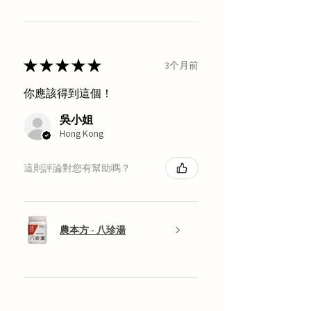
★
★
★
★
★
3个月前
你應該得到這個！
吳小姐
Hong Kong
這則評論對您有幫助嗎？
農本方 - 八珍湯