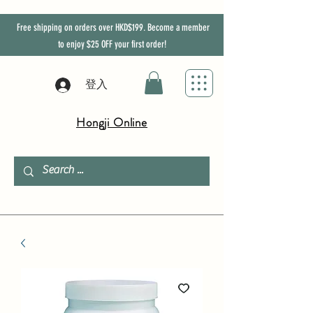
Free shipping on orders over HKD$199. Become a member
to enjoy
$25
OFF
your first order!
登入
Hongji Online