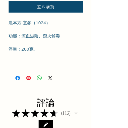
立即購買
農本方-玄參（1024）
功能：涼血滋陰、瀉火解毒
淨重：200克。
評論
★
★
★
★
★
112
112