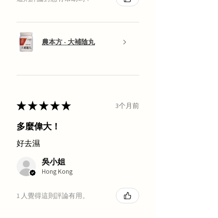
農本方 - 大補陰丸
★
★
★
★
★
3个月前
多麼偉大！
好去濕
吳小姐
Hong Kong
1 人覺得這則評論有用。