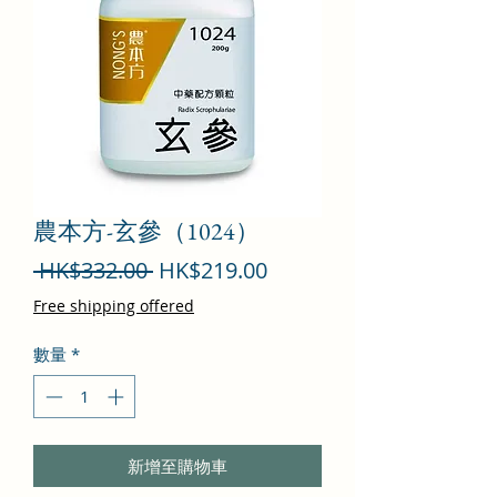
農本方-玄參（1024）
一
促
 HK$332.00 
HK$219.00
般
銷
Free shipping offered
價
價
數量
*
格
格
新增至購物車