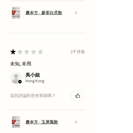
農本方 - 參苓白朮散
★
★
★
★
★
3个月前
未知, 未用.
吳小姐
Hong Kong
這則評論對您有幫助嗎？
農本方 - 玉屏風散