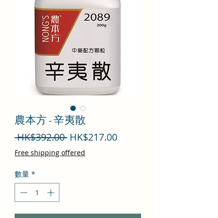
農本方 - 辛夷散
一
促
 HK$392.00 
HK$217.00
般
銷
Free shipping offered
價
價
數量
*
格
格