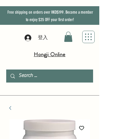
Free shipping on orders over HKD$199. Become a member
to enjoy
$25
OFF
your first order!
登入
Hongji Online