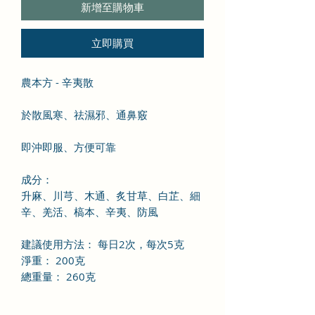
新增至購物車
立即購買
農本方 - 辛夷散
於散風寒、祛濕邪、通鼻竅
即沖即服、方便可靠
成分：
升麻、川芎、木通、炙甘草、白芷、細
辛、羌活、槁本、辛夷、防風
建議使用方法： 每日2次，每次5克
淨重： 200克
總重量： 260克