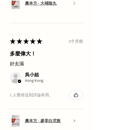
農本方 - 大補陰丸
★
★
★
★
★
3个月前
多麼偉大！
好去濕
吳小姐
Hong Kong
1 人覺得這則評論有用。
農本方 - 參苓白朮散