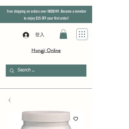
Free shipping on orders over HKD$199. Become a member
to enjoy
$25
OFF
your first order!
登入
Hongji Online