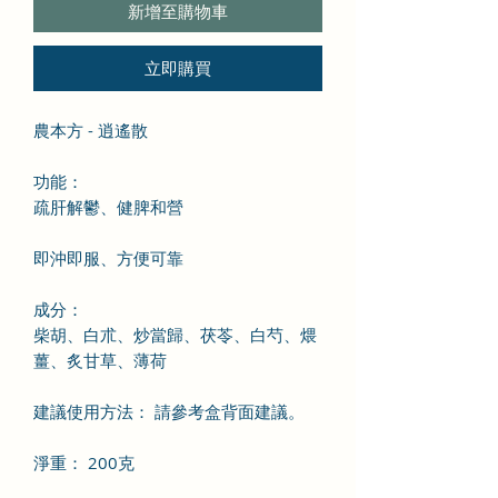
新增至購物車
立即購買
農本方 - 逍遙散
功能：
疏肝解鬱、健脾和營
即沖即服、方便可靠
成分：
柴胡、白朮、炒當歸、茯苓、白芍、煨
薑、炙甘草、薄荷
建議使用方法： 請參考盒背面建議。
淨重： 200克