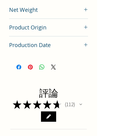
Net Weight
200 gram
Product Origin
China
Production Date
Latest Batch（最新批次）
評論
★
★
★
★
★
112
112