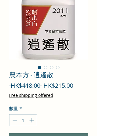
農本方 - 逍遙散
一
促
 HK$418.00 
HK$215.00
般
銷
Free shipping offered
價
價
數量
*
格
格