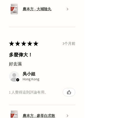
農本方 - 大補陰丸
★
★
★
★
★
3个月前
多麼偉大！
好去濕
吳小姐
Hong Kong
1 人覺得這則評論有用。
農本方 - 參苓白朮散