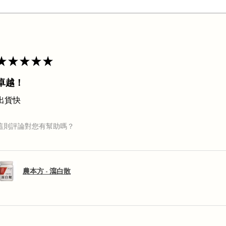
★
★
★
★
★
卓越！
出貨快
這則評論對您有幫助嗎？
農本方 - 瀉白散