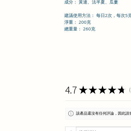
成分： 黃連、法半夏、瓜蔞
建議使用方法： 每日2次，每次5
淨重： 200克
總重量： 260克
4.7
★
★
★
★
★
1
該產品還沒有任何評論，因此請