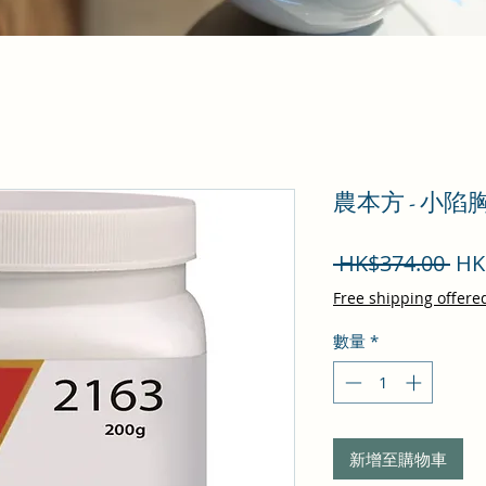
農本方 - 小陷
一
 HK$374.00 
HK
般
Free shipping offere
價
數量
*
格
新增至購物車