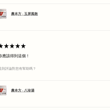
農本方 - 玉屏風散
★
★
★
★
★
你應該得到這個！
這則評論對您有幫助嗎？
農本方 - 八珍湯