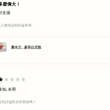
多麼偉大！
好去濕
1 人覺得這則評論有用。
農本方 - 參苓白朮散
★
★
★
★
★
未知, 未用.
這則評論對您有幫助嗎？