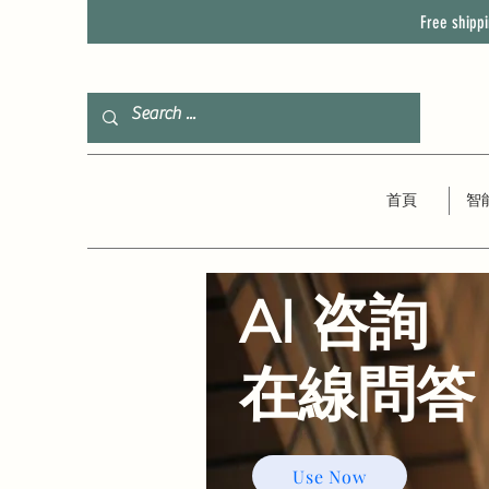
Free shipp
首頁
智
AI 咨詢
​在線問答
Use Now