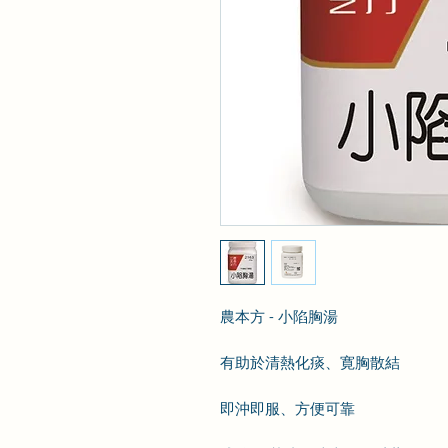
農本方 - 小陷胸湯
有助於清熱化痰、寛胸散結
即沖即服、方便可靠