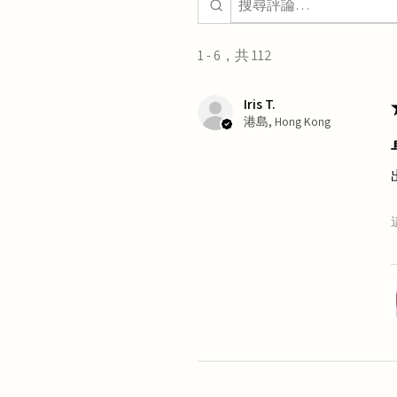
1 - 6，共 112
Iris T.
港島, Hong Kong