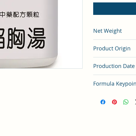
Net Weight
200 gram
Product Origin
China
Production Date
Latest Batch（最
Formula Keypo
小陷胸湯方劑要點分