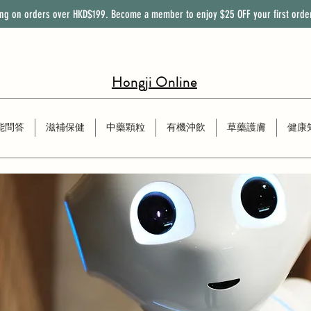
ing on orders over HKD$199. Become a member to enjoy
$25
OFF
your first orde
Hongji Online
能問答
滋補保健
中藥顆粒
有機沖飲
草藥護膚
健康