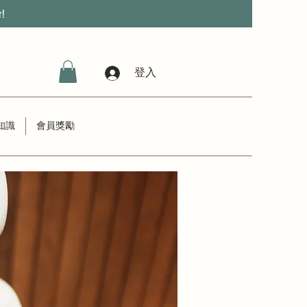
r!
登入
知識
會員獎勵