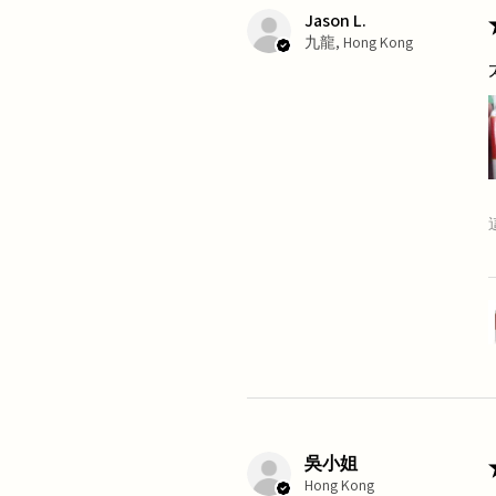
Jason L.
九龍, Hong Kong
吳小姐
Hong Kong