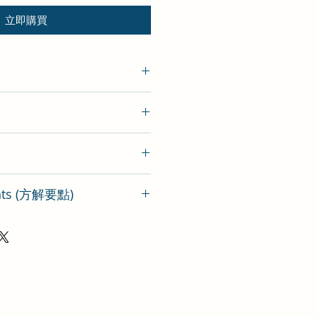
立即購買
新批次）
ints (方解要點)
析