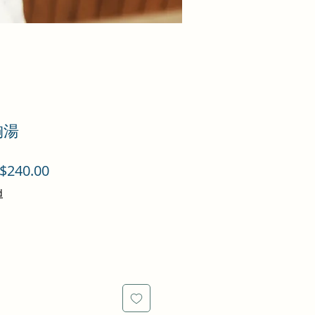
胸湯
促
$240.00
銷
d
價
格