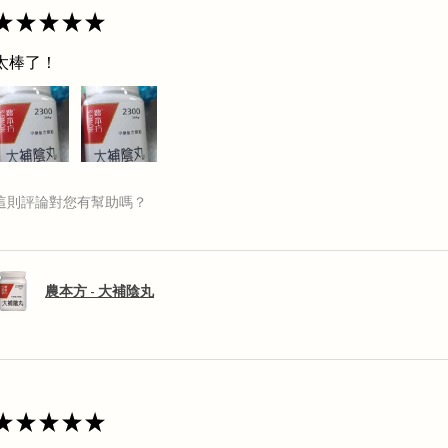
★
★
★
★
★
太棒了！
這則評論對您有幫助嗎？
農本方 - 大補陰丸
★
★
★
★
★