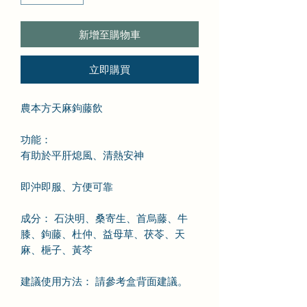
新增至購物車
立即購買
農本方天麻鉤藤飲
功能：
有助於平肝熄風、清熱安神
即沖即服、方便可靠
成分： 石決明、桑寄生、首烏藤、牛
膝、鉤藤、杜仲、益母草、茯苓、天
麻、梔子、黃芩
建議使用方法： 請參考盒背面建議。