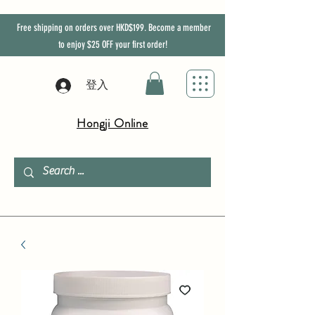
Free shipping on orders over HKD$199. Become a member
to enjoy
$25
OFF
your first order!
登入
Hongji Online