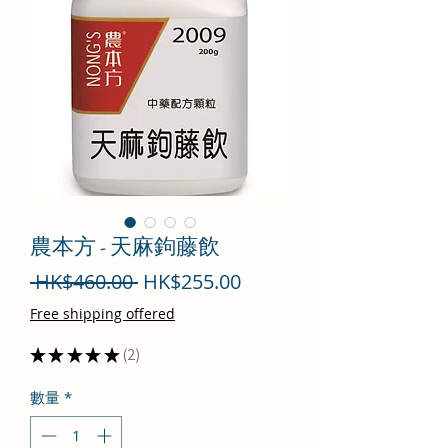
農本方 - 天麻鉤藤飲
一
促
 HK$460.00 
HK$255.00
般
銷
Free shipping offered
價
價
★
★
★
★
★
2
2
格
格
數量
*