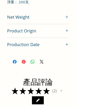
淨重： 200克
Net Weight
200 gram
Product Origin
China
Production Date
Latest Batch（最新批次）
產品評論
★
★
★
★
★
2
2