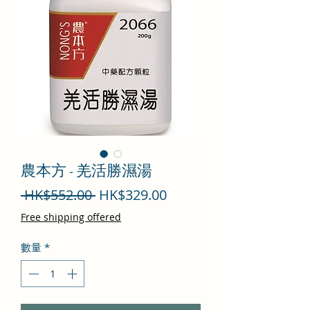
農本方 - 羌活勝濕湯
一
促
 HK$552.00 
HK$329.00
般
銷
Free shipping offered
價
價
數量
*
格
格