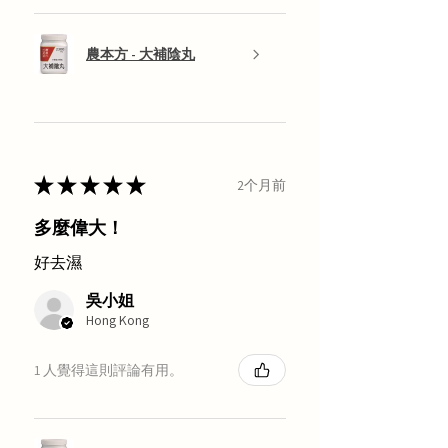
農本方 - 大補陰丸
★
★
★
★
★
2个月前
多麼偉大！
好去濕
吳小姐
Hong Kong
1 人覺得這則評論有用。