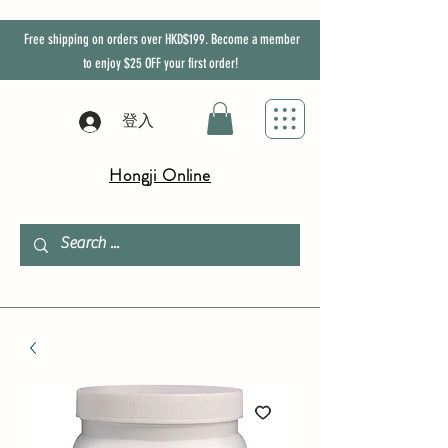
Free shipping on orders over HKD$199. Become a member
to enjoy
$25
OFF
your first order!
登入
Hongji Online