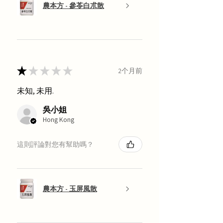
農本方 - 參苓白朮散
★
★
★
★
★
2个月前
未知, 未用.
吳小姐
Hong Kong
這則評論對您有幫助嗎？
農本方 - 玉屏風散