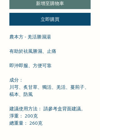
新增至購物車
立即購買
農本方 - 羌活勝濕湯
有助於祛風勝濕、止痛
即沖即服、方便可靠
成分：
川芎、炙甘草、獨活、羌活、蔓荊子、
槁本、防風
建議使用方法： 請參考盒背面建議。
淨重： 200克
總重量： 260克