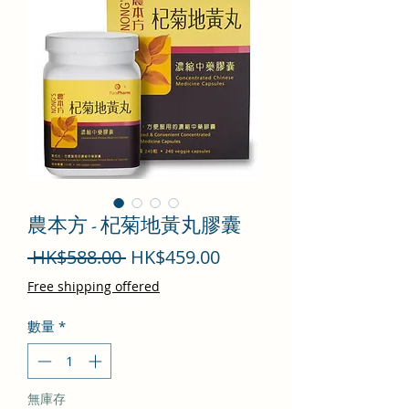
農本方 - 杞菊地黃丸膠囊
一
促
 HK$588.00 
HK$459.00
般
銷
Free shipping offered
價
價
數量
*
格
格
無庫存