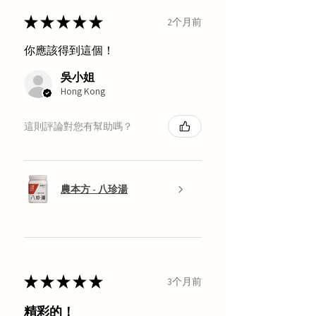
★
★
★
★
★
2个月前
你應該得到這個！
吳小姐
Hong Kong
這則評論對您有幫助嗎？
農本方 - 八珍湯
★
★
★
★
★
3个月前
精彩的！