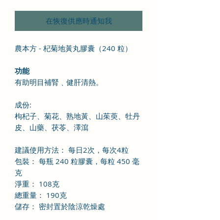
在恢復供應時通知我
農本方 - 杞菊地黃丸膠囊（240 粒）
功能
有助明目補腎﹑健肝清熱。
成份
:
枸杞子、菊花、熟地黃、山茱萸、牡丹
皮、山藥、茯苓、澤瀉
建議使用方法： 每日2次，每次4粒
包裝： 每瓶 240 粒膠囊，每粒 450 毫
克
淨重： 108克
總重量： 190克
儲存： 密封置於陰涼乾燥處