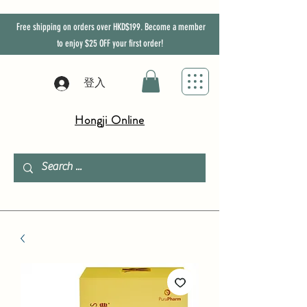
Free shipping on orders over HKD$199. Become a member
to enjoy
$25
OFF
your first order!
登入
Hongji Online