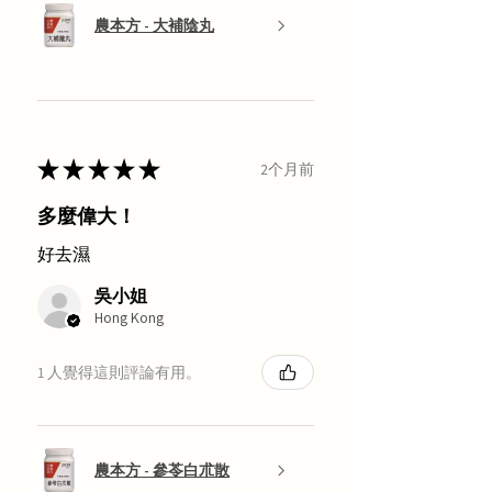
農本方 - 大補陰丸
★
★
★
★
★
2个月前
多麼偉大！
好去濕
吳小姐
Hong Kong
1 人覺得這則評論有用。
農本方 - 參苓白朮散