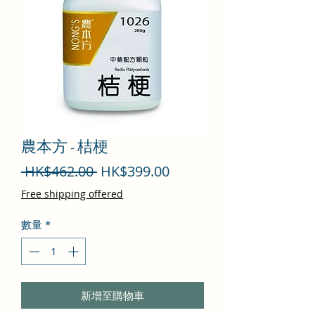
農本方 - 桔梗
一
促
 HK$462.00 
HK$399.00
般
銷
Free shipping offered
價
價
數量
*
格
格
新增至購物車