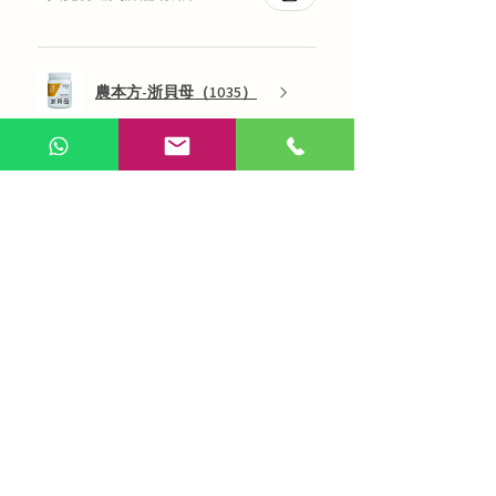
農本方-浙貝母（1035）
展示更多
AI 咨詢
Use Now
​在線問答