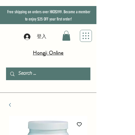
Free shipping on orders over HKD$199. Become a member
to enjoy
$25
OFF
your first order!
登入
Hongji Online