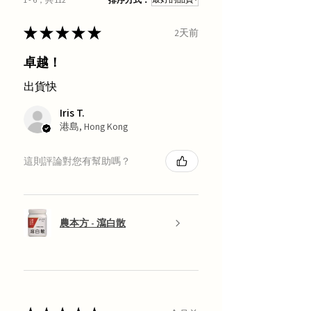
★
★
★
★
★
2天前
卓越！
出貨快
Iris T.
港島, Hong Kong
這則評論對您有幫助嗎？
農本方 - 瀉白散