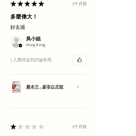
★
★
★
★
★
3个月前
多麼偉大！
好去濕
吳小姐
Hong Kong
1 人覺得這則評論有用。
農本方 - 參苓白朮散
★
★
★
★
★
3个月前