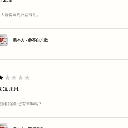
1 人覺得這則評論有用。
農本方 - 參苓白朮散
★
★
★
★
★
未知, 未用.
這則評論對您有幫助嗎？