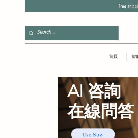
Free shipp
首頁
智
AI 咨詢
​在線問答
Use Now