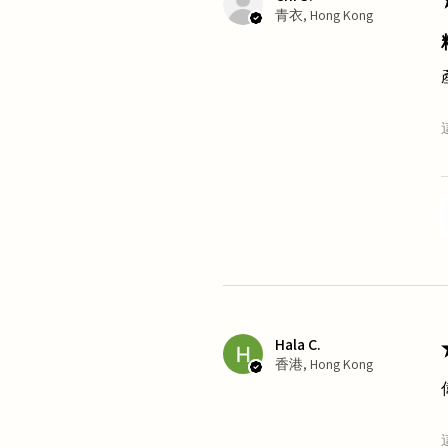
青衣, Hong Kong
Hala C.
香港, Hong Kong