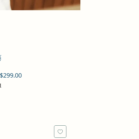
藤
促
$299.00
銷
d
價
格