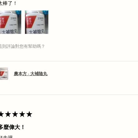
太棒了！
這則評論對您有幫助嗎？
農本方 - 大補陰丸
★
★
★
★
★
多麼偉大！
好去濕