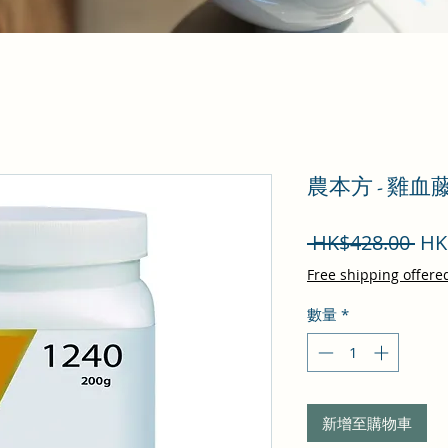
農本方 - 雞血
一
 HK$428.00 
HK
般
Free shipping offere
價
數量
*
格
新增至購物車