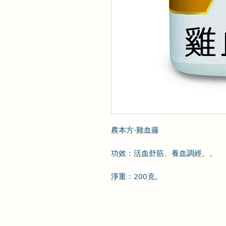
農本方-雞血藤
功效：活血舒筋、養血調經。。
淨重：200克。