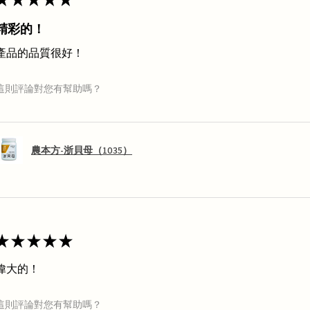
精彩的！
產品的品質很好！
這則評論對您有幫助嗎？
農本方-浙貝母（1035）
★
★
★
★
★
偉大的！
這則評論對您有幫助嗎？