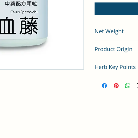
Net Weight
200 gram
Product Origin
China
Herb Key Points
中藥雞血藤使用要點