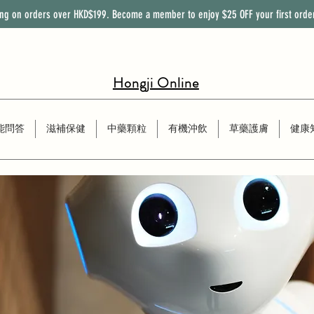
ing on orders over HKD$199. Become a member to enjoy
$25
OFF
your first orde
Hongji Online
能問答
滋補保健
中藥顆粒
有機沖飲
草藥護膚
健康