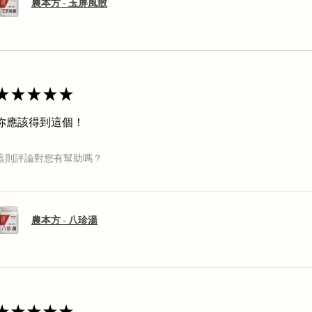
農本方 - 玉屏風散
★
★
★
★
★
你應該得到這個！
這則評論對您有幫助嗎？
農本方 - 八珍湯
★
★
★
★
★