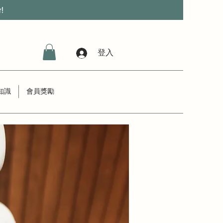
r!
登入
知識
會員獎勵