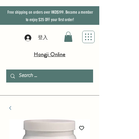
Free shipping on orders over HKD$199. Become a member
to enjoy
$25
OFF
your first order!
登入
Hongji Online