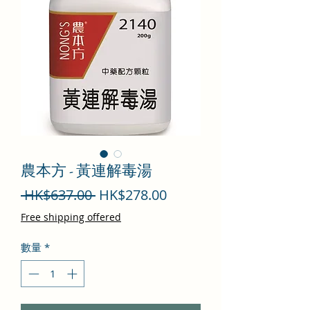
農本方 - 黃連解毒湯
一
促
 HK$637.00 
HK$278.00
般
銷
Free shipping offered
價
價
數量
*
格
格