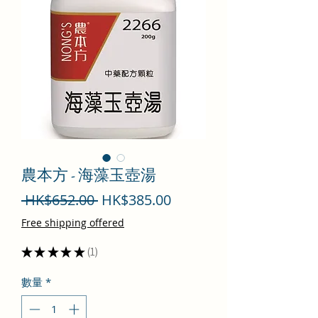
農本方 - 海藻玉壺湯
一
促
 HK$652.00 
HK$385.00
般
銷
Free shipping offered
價
價
★
★
★
★
★
1
1
格
格
數量
*