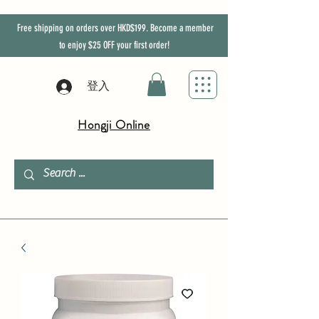
Free shipping on orders over HKD$199. Become a member
to enjoy
$25
OFF
your first order!
登入
Hongji Online