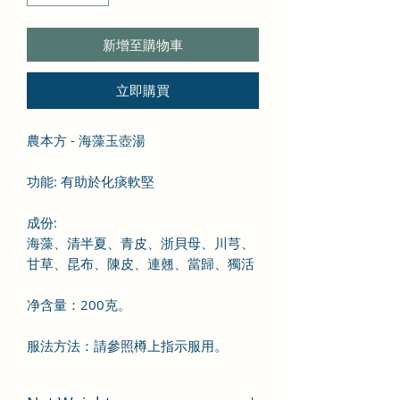
新增至購物車
立即購買
農本方 - 海藻玉壺湯
功能: 有助於化痰軟堅
成份
:
海藻、清半夏、青皮、浙貝母、川芎、
甘草、昆布、陳皮、連翹、當歸、獨活
净含量：200克。
服法方法：
請參照樽上指示服用。