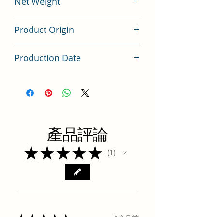
Net Weight
200 gram
Product Origin
China
Production Date
Latest Batch（最新批次）
產品評論
★
★
★
★
★
1
1