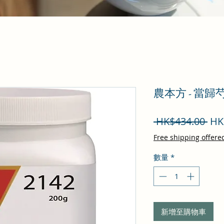
農本方 - 當歸
一
 HK$434.00 
HK
般
Free shipping offere
價
數量
*
格
新增至購物車