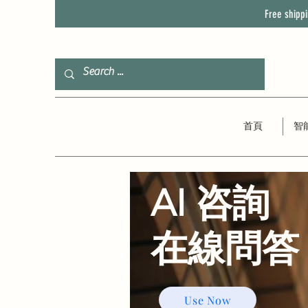
Free shipp
首頁
智
AI 咨詢
​在線問答
Use Now