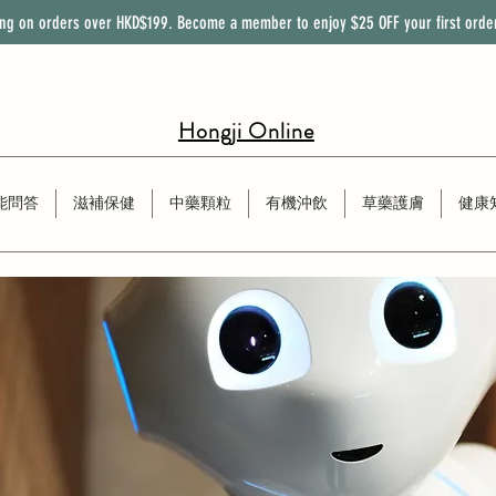
ing on orders over HKD$199. Become a member to enjoy
$25
OFF
your first orde
Hongji Online
能問答
滋補保健
中藥顆粒
有機沖飲
草藥護膚
健康