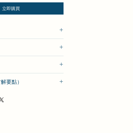
立即購買
新批次）
o（方解要點）