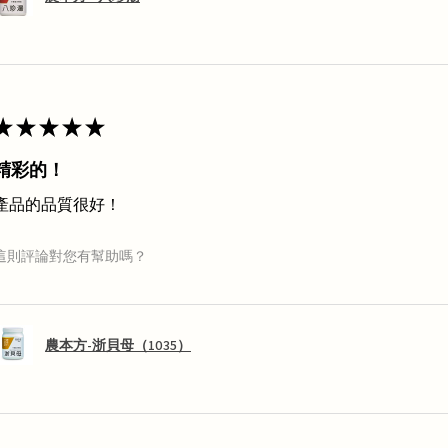
★
★
★
★
★
精彩的！
產品的品質很好！
這則評論對您有幫助嗎？
農本方-浙貝母（1035）