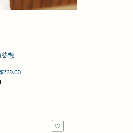
芍藥散
促
$229.00
銷
d
價
格