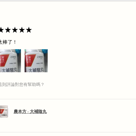
★
★
★
★
★
太棒了！
這則評論對您有幫助嗎？
農本方 - 大補陰丸