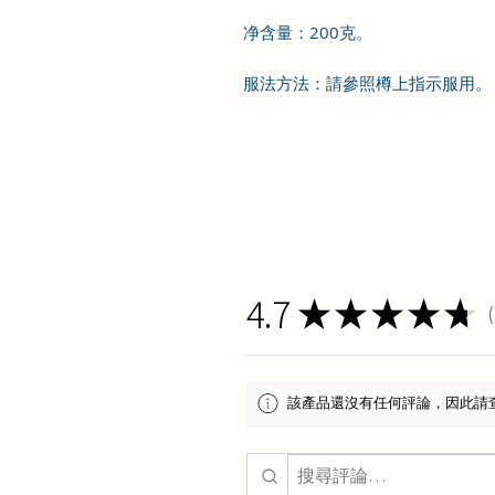
净含量：200克。
服法方法：
請參照樽上指示服用。
4.7
★
★
★
★
★
1
該產品還沒有任何評論，因此請