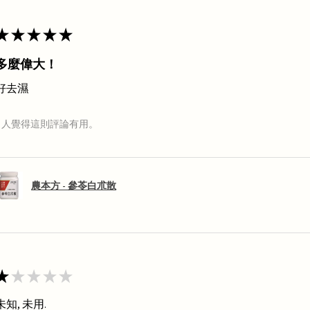
★
★
★
★
★
多麼偉大！
好去濕
1 人覺得這則評論有用。
農本方 - 參苓白朮散
★
★
★
★
★
未知, 未用.