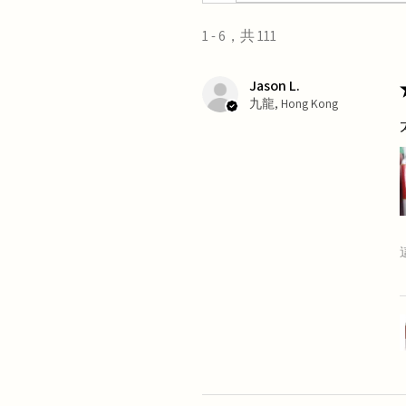
1 - 6，共 111
Jason L.
九龍, Hong Kong