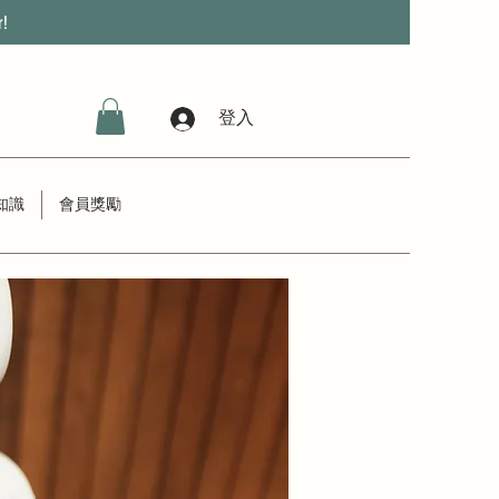
r!
登入
知識
會員獎勵