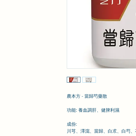
農本方 - 當歸芍藥散
功能: 養血調肝、健脾利濕
成份
:
川芎、澤瀉、當歸、白朮、白芍、