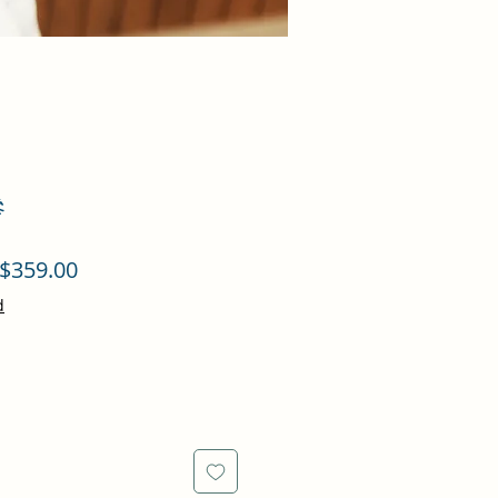
參
促
$359.00
銷
d
價
格