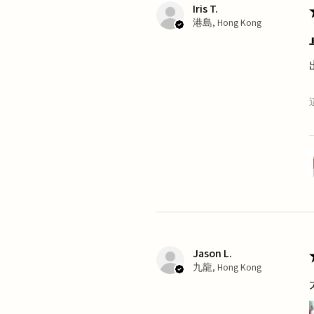
Iris T.
港島, Hong Kong
Jason L.
九龍, Hong Kong