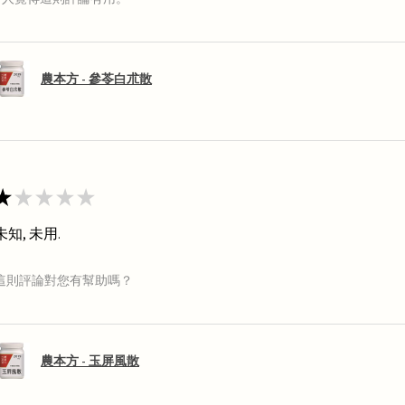
農本方 - 參苓白朮散
★
★
★
★
★
未知, 未用.
這則評論對您有幫助嗎？
農本方 - 玉屏風散