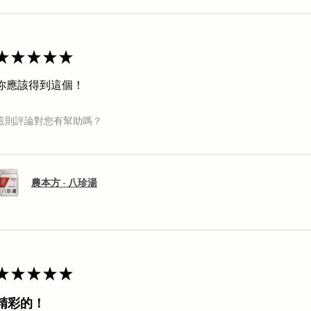
★
★
★
★
★
你應該得到這個！
這則評論對您有幫助嗎？
農本方 - 八珍湯
★
★
★
★
★
精彩的！