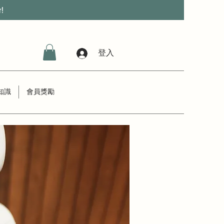
r!
登入
知識
會員獎勵