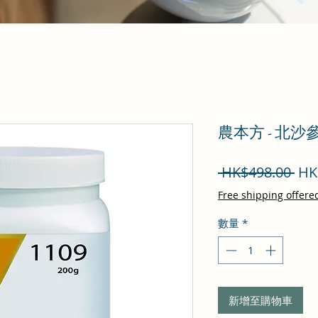
農本方 - 北沙
一
 HK$498.00 
HK
般
Free shipping offere
價
數量
*
格
新增至購物車