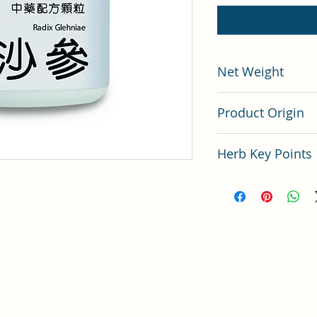
Net Weight
200 gram
Product Origin
China
Herb Key Points
中藥北沙參使用要點