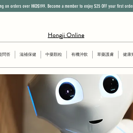
ing on orders over HKD$199. Become a member to enjoy
$25
OFF
your first orde
Hongji Online
能問答
滋補保健
中藥顆粒
有機沖飲
草藥護膚
健康