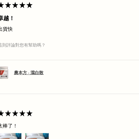
★
★
★
★
★
卓越！
出貨快
這則評論對您有幫助嗎？
農本方 - 瀉白散
★
★
★
★
★
太棒了！