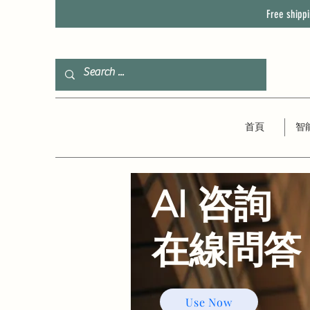
Free shipp
首頁
智
AI 咨詢
​在線問答
Use Now