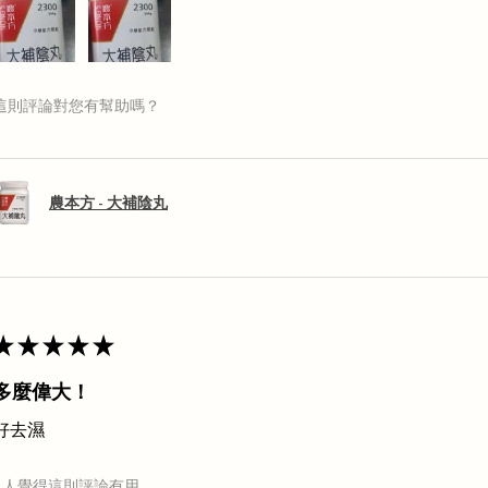
這則評論對您有幫助嗎？
農本方 - 大補陰丸
★
★
★
★
★
多麼偉大！
好去濕
1 人覺得這則評論有用。