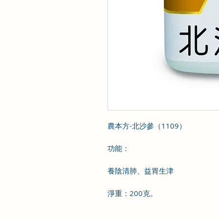
農本方-北沙參（1109）
功能：
養陰清肺、益胃生津
淨重：200克。