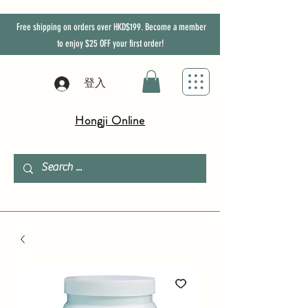
Free shipping on orders over HKD$199. Become a member
to enjoy
$25
OFF
your first order!
登入
Hongji Online