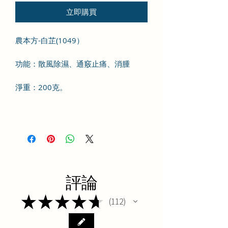
立即購買
農本方-白芷(1049）
功能：散風除濕、通竅止痛、消腫
淨重：200克。
評論
★
★
★
★
★
112
112