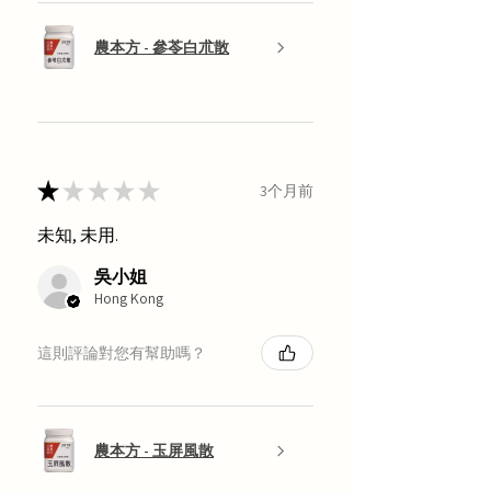
農本方 - 參苓白朮散
★
★
★
★
★
3个月前
未知, 未用.
吳小姐
Hong Kong
這則評論對您有幫助嗎？
農本方 - 玉屏風散