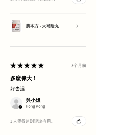
農本方 - 大補陰丸
★
★
★
★
★
3个月前
多麼偉大！
好去濕
吳小姐
Hong Kong
1 人覺得這則評論有用。