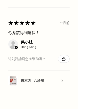
★
★
★
★
★
3个月前
你應該得到這個！
吳小姐
Hong Kong
這則評論對您有幫助嗎？
農本方 - 八珍湯