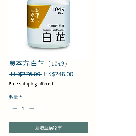
農本方-白芷（1049）
一
促
 HK$376.00 
HK$248.00
般
銷
Free shipping offered
價
價
數量
*
格
格
新增至購物車