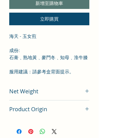
新增至購物車
立即購買
海天 - 玉女煎
成份
:
石膏
﹑熟地黃
﹑麥門冬
﹑知母
﹑淮牛膝
服用建議：請參考盒背面提示。
Net Weight
100 gram
Product Origin
China