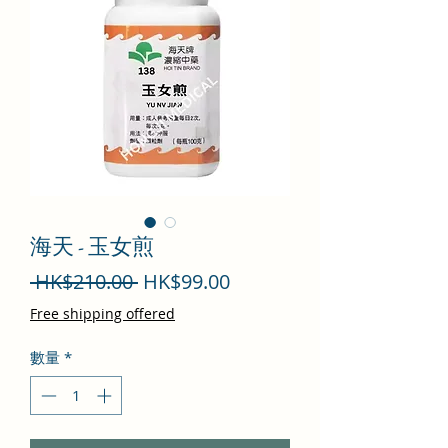
海天 - 玉女煎
一
促
 HK$210.00 
HK$99.00
般
銷
Free shipping offered
價
價
數量
*
格
格