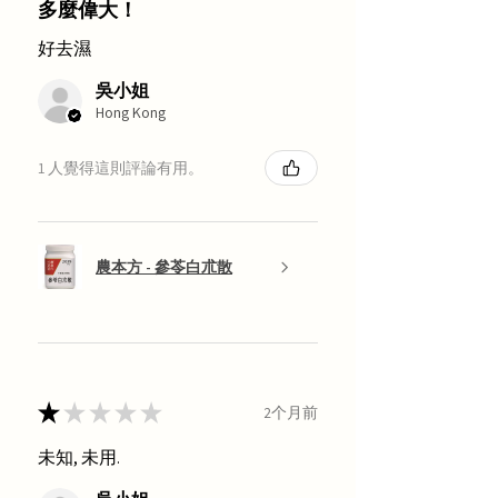
多麼偉大！
好去濕
吳小姐
Hong Kong
1 人覺得這則評論有用。
農本方 - 參苓白朮散
★
★
★
★
★
2个月前
未知, 未用.