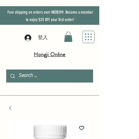
Free shipping on orders over HKD$199. Become a member
to enjoy
$25
OFF
your first order!
登入
Hongji Online