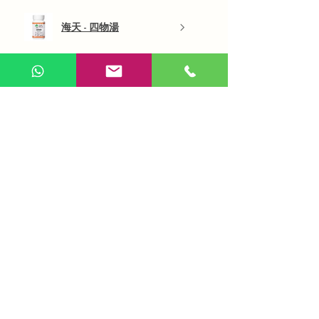
海天 - 四物湯
展示更多
AI 咨詢
Use Now
​在線問答