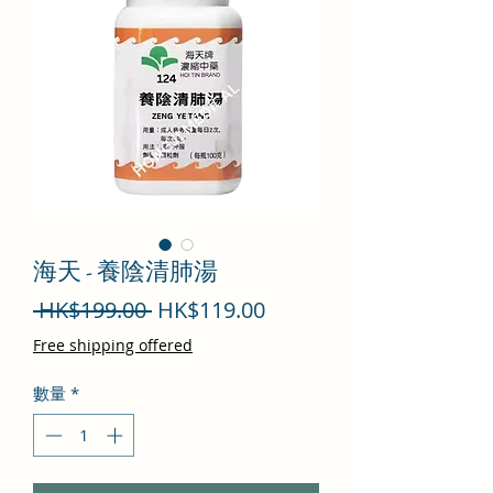
海天 - 養陰清肺湯
一
促
 HK$199.00 
HK$119.00
般
銷
Free shipping offered
價
價
數量
*
格
格