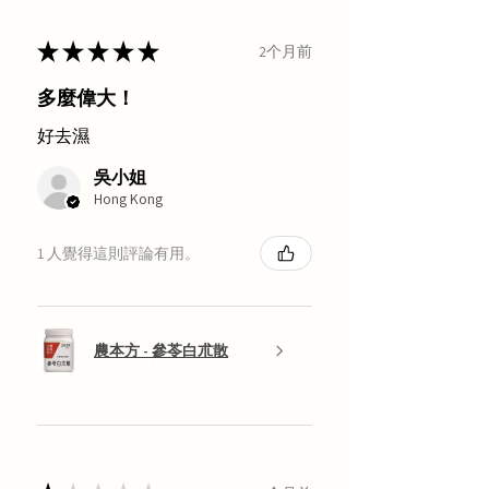
★
★
★
★
★
2个月前
多麼偉大！
好去濕
吳小姐
Hong Kong
1 人覺得這則評論有用。
農本方 - 參苓白朮散