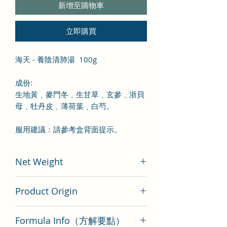
新增至購物車
立即購買
海天 - 養陰清肺湯 100g
成份
:
生地黃
﹑麥門冬
﹑生甘草
﹑玄參
﹑浙貝
母
﹑牡丹皮
﹑薄荷葉
﹑白芍
。
服用建議：請參考盒背面提示。
Net Weight
100 gram
Product Origin
China
Formula Info（方解要點）