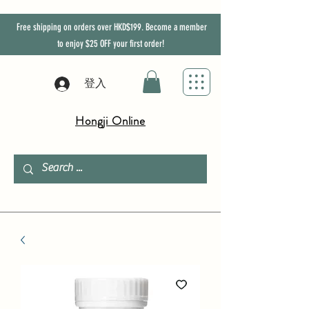
Free shipping on orders over HKD$199. Become a member
to enjoy
$25
OFF
your first order!
登入
Hongji Online