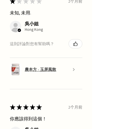
★
★
★
★
★
2个月前
未知, 未用.
吳小姐
Hong Kong
這則評論對您有幫助嗎？
農本方 - 玉屏風散
★
★
★
★
★
2个月前
你應該得到這個！