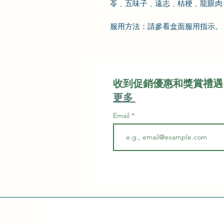
苓
﹑五味子
﹑遠志
﹑桔梗
﹑龍眼肉
服用方法：請
參看盒面服用指示
。
收到促銷優惠和獎賞禮遇
更多
Email