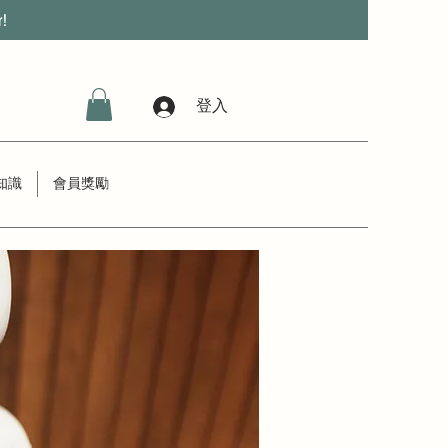
r!
登入
知識
會員獎勵