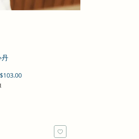
心丹
促
$103.00
銷
d
價
格