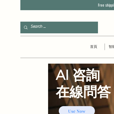
Free shipp
首頁
智
AI 咨詢
​在線問答
Use Now