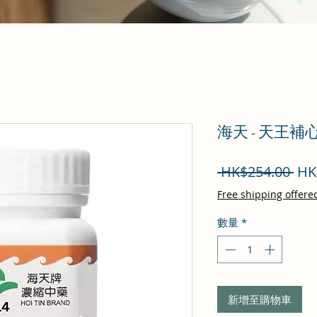
海天 - 天王補
一
 HK$254.00 
HK
般
Free shipping offere
價
數量
*
格
新增至購物車