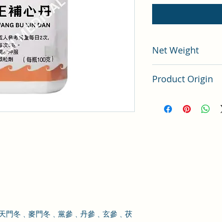
Net Weight
100 gram
Product Origin
China
天門冬
﹑麥門冬
﹑黨參
﹑丹參
﹑玄參
﹑茯