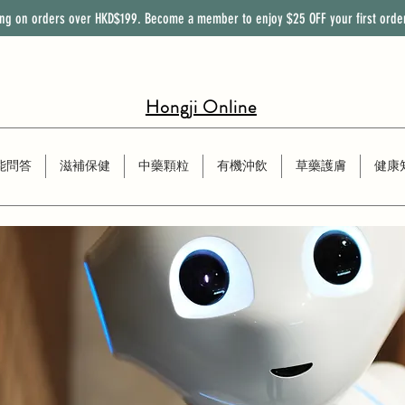
ing on orders over HKD$199. Become a member to enjoy
$25
OFF
your first orde
Hongji Online
能問答
滋補保健
中藥顆粒
有機沖飲
草藥護膚
健康