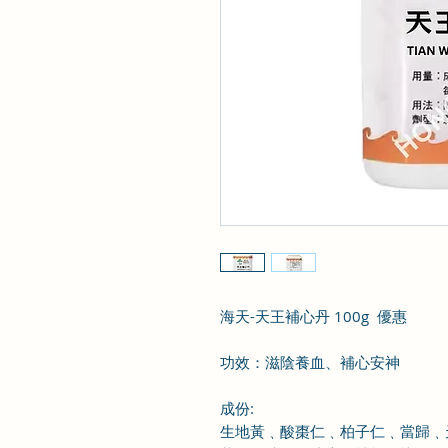
海天-天王補心丹 100g 優惠
功效：
滋陰養血、補心安神
成份
:
生地黃
﹑酸棗仁
﹑柏子仁
﹑當歸
﹑