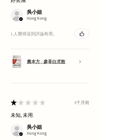
好去濕
吳小姐
Hong Kong
1 人覺得這則評論有用。
農本方 - 參苓白朮散
★
★
★
★
★
3个月前
未知, 未用.
吳小姐
Hong Kong