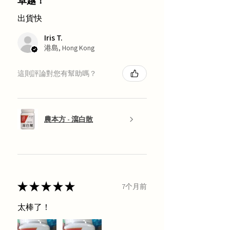
卓越！
出貨快
Iris T.
港島, Hong Kong
這則評論對您有幫助嗎？
農本方 - 瀉白散
★
★
★
★
★
7个月前
太棒了！