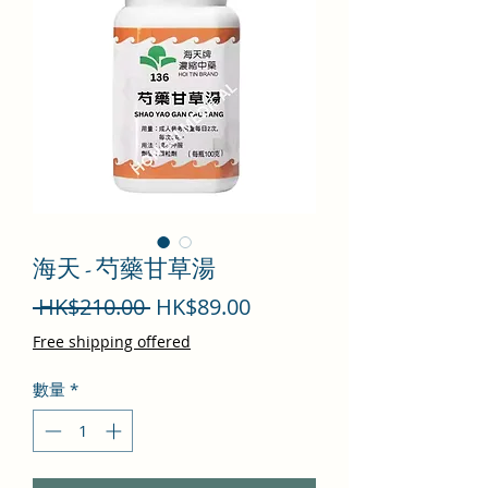
海天 - 芍藥甘草湯
一
促
 HK$210.00 
HK$89.00
般
銷
Free shipping offered
價
價
數量
*
格
格