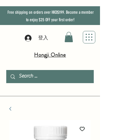
Free shipping on orders over HKD$199. Become a member
to enjoy
$25
OFF
your first order!
登入
Hongji Online