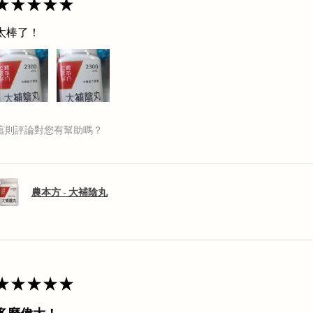
★
★
★
★
★
太棒了！
這則評論對您有幫助嗎？
農本方 - 大補陰丸
★
★
★
★
★