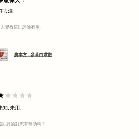
多麼偉大！
好去濕
1 人覺得這則評論有用。
農本方 - 參苓白朮散
★
★
★
★
★
未知, 未用.
這則評論對您有幫助嗎？