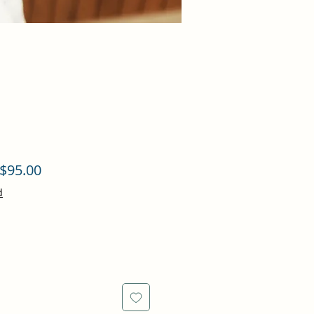
促
$95.00
銷
d
價
格