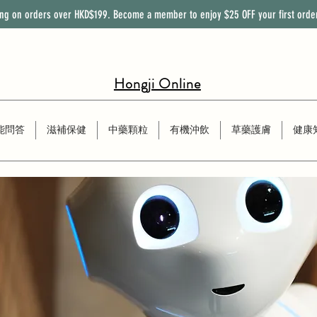
ing on orders over HKD$199. Become a member to enjoy
$25
OFF
your first orde
Hongji Online
能問答
滋補保健
中藥顆粒
有機沖飲
草藥護膚
健康