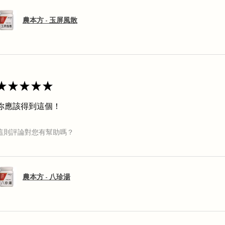
農本方 - 玉屏風散
★
★
★
★
★
你應該得到這個！
這則評論對您有幫助嗎？
農本方 - 八珍湯