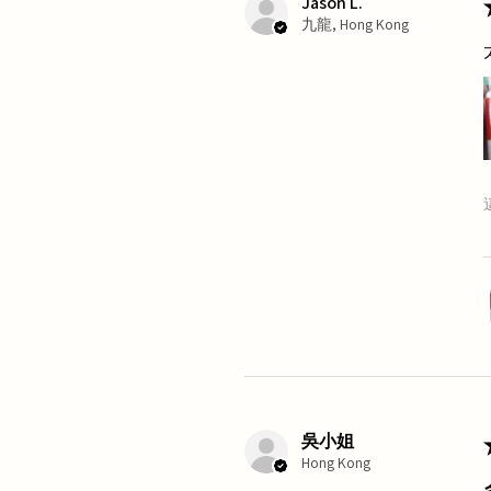
Jason L.
九龍, Hong Kong
吳小姐
Hong Kong