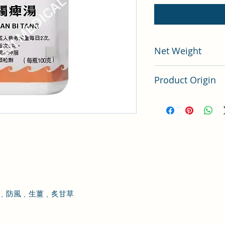
Net Weight
100 gram
Product Origin
China
﹑防風
﹑生薑
﹑炙甘草