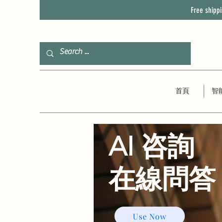
Free shipp
首頁
智
AI 咨詢
​在線問答
Use Now