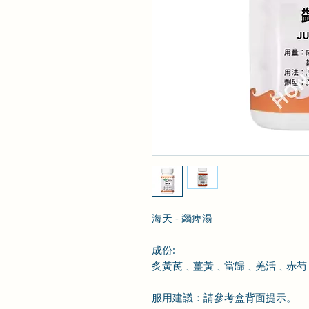
海天 - 蠲痺湯
成份
:
炙黃芪
﹑薑黃
﹑當歸
﹑羌活
﹑赤芍
服用建議：請參考盒背面提示。