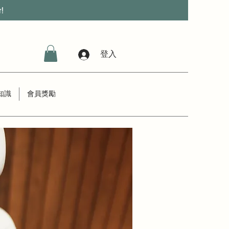
r!
登入
知識
會員獎勵