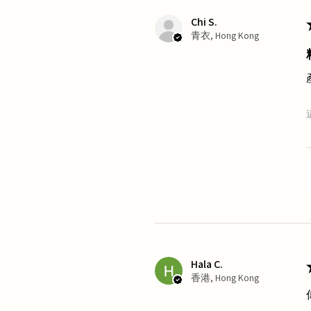
Chi S.
青衣, Hong Kong
Hala C.
香港, Hong Kong