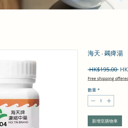
海天 - 蠲痺湯
一
 HK$195.00 
HK
般
Free shipping offere
價
數量
*
格
新增至購物車