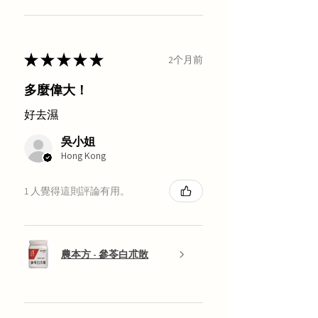
★
★
★
★
★
2个月前
多麼偉大！
好去濕
吳小姐
Hong Kong
1 人覺得這則評論有用。
農本方 - 參苓白朮散