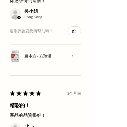
你應該得到這個！
吳小姐
Hong Kong
這則評論對您有幫助嗎？
農本方 - 八珍湯
★
★
★
★
★
3个月前
精彩的！
產品的品質很好！
Chi S.