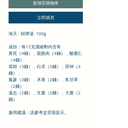
新增至購物車
立即購買
海天 - 歸脾湯 100g
成份：每12克濃縮劑內含有
黃芪（4錢）﹑龍眼肉（4錢）﹑酸棗仁
（4錢）﹑
當歸（3錢）﹑白朮（3錢）﹑茯神（3
錢）﹑
黨參（3錢）﹑木香（2錢）﹑炙甘草
（2錢）﹑
遠志（2錢）﹑生薑（2錢）﹑大棗（2
錢）
服用建議：請參考盒背面提示。