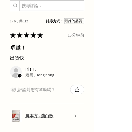
1 - 6，共 112
排序方式：
★
★
★
★
★
18分钟前
卓越！
出貨快
Iris T.
港島, Hong Kong
這則評論對您有幫助嗎？
農本方 - 瀉白散