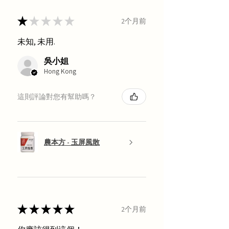
★
★
★
★
★
2个月前
未知, 未用.
吳小姐
Hong Kong
這則評論對您有幫助嗎？
農本方 - 玉屏風散
★
★
★
★
★
2个月前