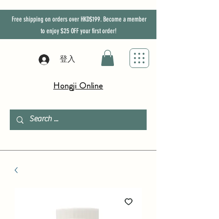
Free shipping on orders over HKD$199. Become a member
to enjoy
$25
OFF
your first order!
登入
Hongji Online