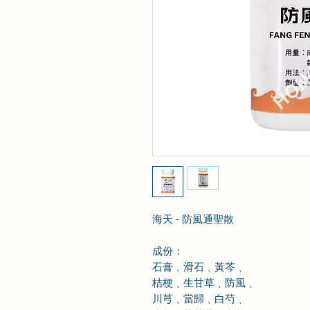
海天 - 防風通聖散
成份：
石膏﹑滑石﹑黃芩﹑
桔梗﹑生甘草﹑防風﹑
川芎﹑當歸﹑白芍﹑