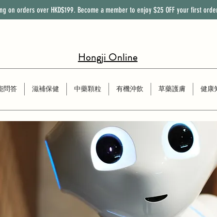
ing on orders over HKD$199. Become a member to enjoy
$25
OFF
your first orde
Hongji Online
能問答
滋補保健
中藥顆粒
有機沖飲
草藥護膚
健康