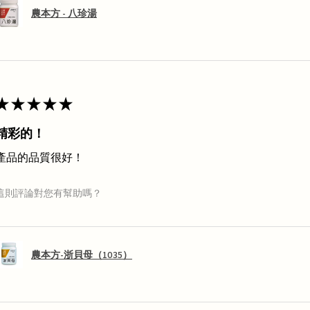
農本方 - 八珍湯
★
★
★
★
★
精彩的！
產品的品質很好！
這則評論對您有幫助嗎？
農本方-浙貝母（1035）