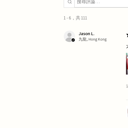
1 - 6，共 111
Jason L.
九龍, Hong Kong