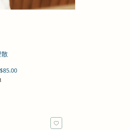
聖散
促
$85.00
銷
d
價
格