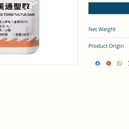
Net Weight
100 gram
Product Origin
China