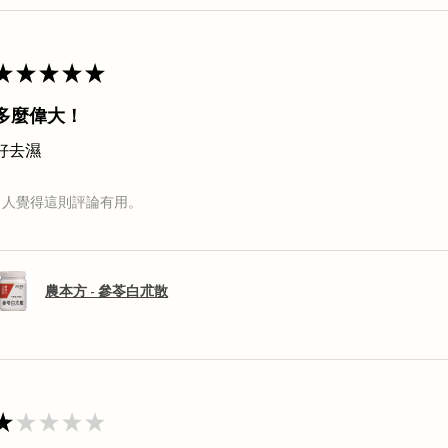
★
★
★
★
★
多麼偉大！
好去濕
1 人覺得這則評論有用。
農本方 - 參苓白朮散
★
★
★
★
★