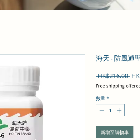
海天 - 防風通
一
 HK$216.00 
HK
般
Free shipping offere
價
數量
*
格
新增至購物車