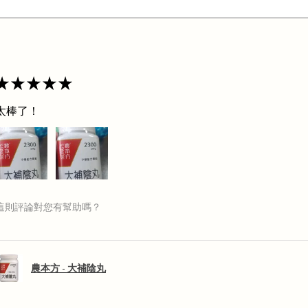
★
★
★
★
★
太棒了！
這則評論對您有幫助嗎？
農本方 - 大補陰丸