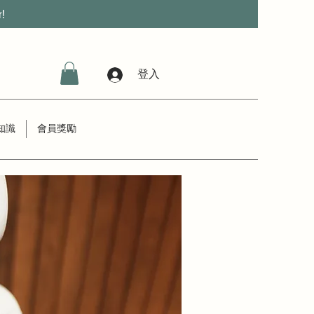
r!
登入
知識
會員獎勵