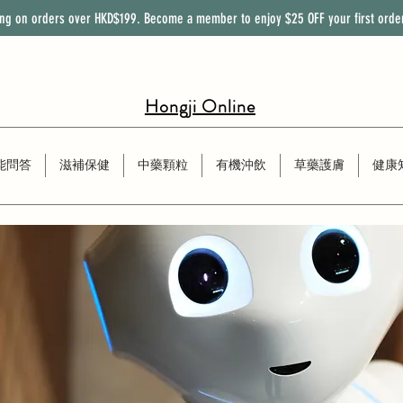
ing on orders over HKD$199. Become a member to enjoy
$25
OFF
your first orde
Hongji Online
能問答
滋補保健
中藥顆粒
有機沖飲
草藥護膚
健康