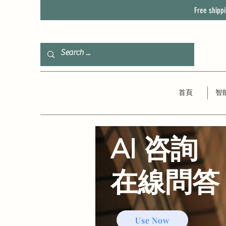
Free shipp
首頁
智
AI 咨詢
​在線問答
Use Now