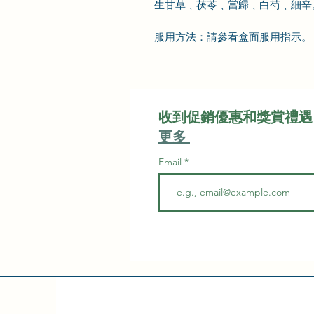
生甘草﹑茯苓﹑當歸﹑白芍﹑細辛
服用
方法：請
參看盒面服用指示
。
收到促銷優惠和獎賞禮遇
更多
Email