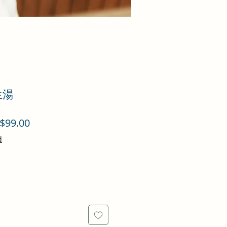
生湯
促
$99.00
銷
d
價
格