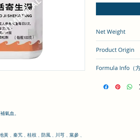
Net Weight
100 gram
Product Origin
China
Formula Inf
獨活寄生湯方解要點
，補氣血。
地黃﹑秦艽﹑桂枝﹑防風﹑川芎﹑黨參﹑