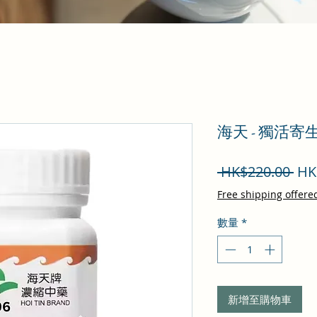
海天 - 獨活寄
一
 HK$220.00 
HK
般
Free shipping offere
價
數量
*
格
新增至購物車