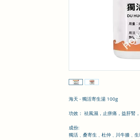
海天 - 獨活寄生湯 100g
功效：
祛風濕，止痹痛，益肝腎
成份
:
獨活﹑桑寄生﹑杜仲﹑川牛膝﹑生