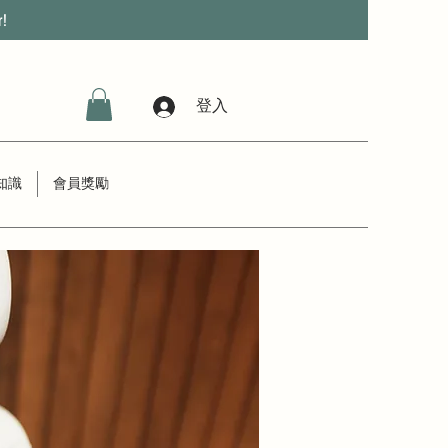
r!
登入
知識
會員獎勵