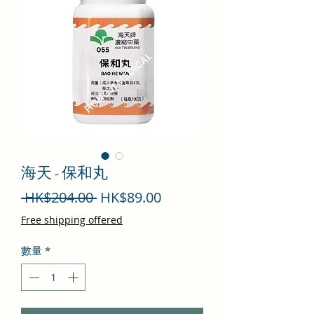
海天 - 保和丸
一
促
 HK$204.00 
HK$89.00
般
銷
Free shipping offered
價
價
數量
*
格
格