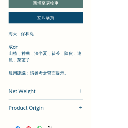
新增至購物車
立即購買
海天 - 保和丸
成份
:
山楂
﹑神曲
﹑法半夏
﹑茯苓
﹑陳皮
﹑連
翹
﹑萊菔子
服用建議：請參考盒背面提示。
Net Weight
100 gram
Product Origin
China