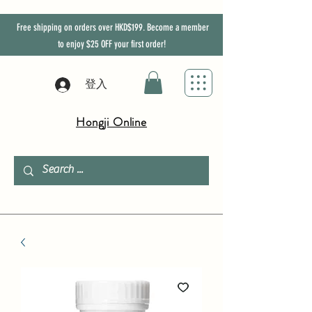
Free shipping on orders over HKD$199. Become a member
to enjoy
$25
OFF
your first order!
登入
Hongji Online