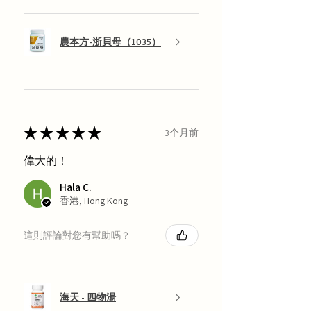
農本方-浙貝母（1035）
★
★
★
★
★
3个月前
偉大的！
Hala C.
香港, Hong Kong
這則評論對您有幫助嗎？
海天 - 四物湯