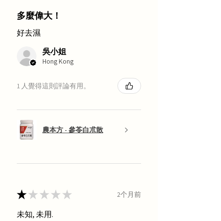
多麼偉大！
好去濕
吳小姐
Hong Kong
1 人覺得這則評論有用。
農本方 - 參苓白朮散
★
★
★
★
★
2个月前
未知, 未用.