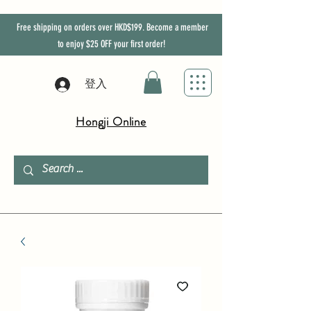
Free shipping on orders over HKD$199. Become a member
to enjoy
$25
OFF
your first order!
登入
Hongji Online