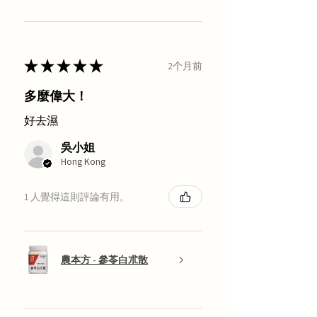
★
★
★
★
★
2个月前
多麼偉大！
好去濕
吳小姐
Hong Kong
1 人覺得這則評論有用。
農本方 - 參苓白朮散