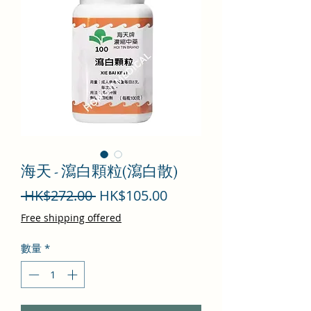
海天 - 瀉白顆粒(瀉白散)
一
促
 HK$272.00 
HK$105.00
般
銷
Free shipping offered
價
價
數量
*
格
格