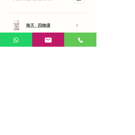
海天 - 四物湯
展示更多
AI 咨詢
Use Now
​在線問答