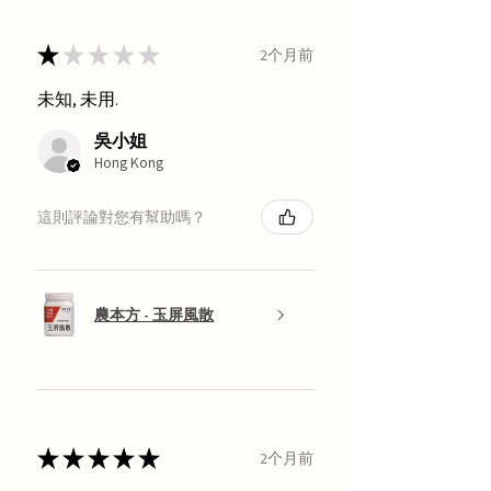
★
★
★
★
★
2个月前
未知, 未用.
吳小姐
Hong Kong
這則評論對您有幫助嗎？
農本方 - 玉屏風散
★
★
★
★
★
2个月前