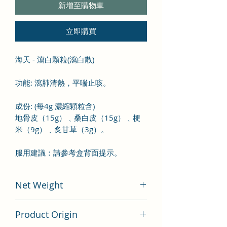
新增至購物車
立即購買
海天 - 瀉白顆粒(瀉白散)
功能: 瀉肺清熱，平喘止咳。
成份
:
(
每4
g
濃縮顆粒含
)
地骨皮（
15g
）﹑桑白皮（
15g
）﹑梗
米（
9g
）﹑炙甘草（
3g
）
。
服用建議：請參考盒背面提示。
Net Weight
100 gram
Product Origin