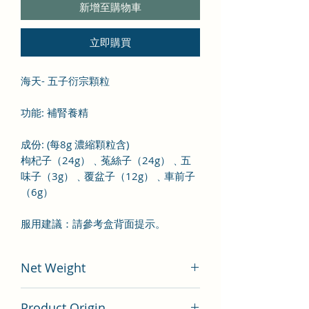
新增至購物車
立即購買
海天- 五子衍宗顆粒
功能: 補腎養精
成份
: (
每8
g
濃縮顆粒含
)
枸杞子（
24g
）﹑菟絲子（
24g
）﹑五
味子（
3g
）﹑覆盆子（
12g
）﹑車前子
（
6g
）
服用建議：請參考盒背面提示。
Net Weight
100 gram
Product Origin