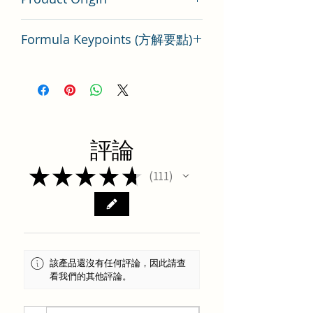
China
Formula Keypoints (方解要點)
五子衍宗顆粒方劑要點分析
評論
★
★
★
★
★
111
111
該產品還沒有任何評論，因此請查
看我們的其他評論。