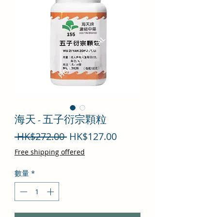
海天 - 五子衍宗顆粒
一
促
 HK$272.00 
HK$127.00
般
銷
Free shipping offered
價
價
數量
*
格
格