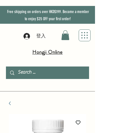
Free shipping on orders over HKD$199. Become a member
to enjoy
$25
OFF
your first order!
登入
Hongji Online