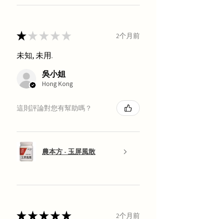
★
★
★
★
★
2个月前
未知, 未用.
吳小姐
Hong Kong
這則評論對您有幫助嗎？
農本方 - 玉屏風散
★
★
★
★
★
2个月前