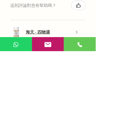
這則評論對您有幫助嗎？
海天 - 四物湯
展示更多
AI 咨詢
Use Now
​在線問答