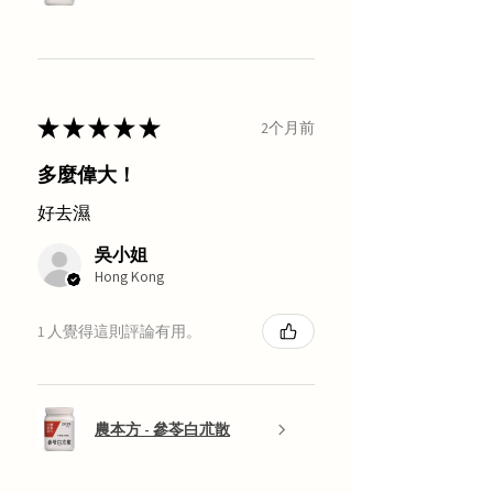
★
★
★
★
★
2个月前
多麼偉大！
好去濕
吳小姐
Hong Kong
1 人覺得這則評論有用。
農本方 - 參苓白朮散