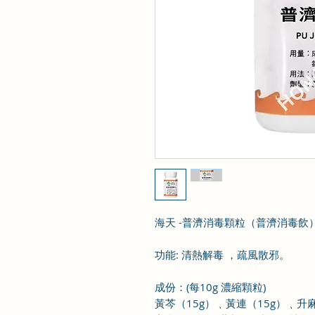
海天 -普濟消毒顆粒（普濟消毒飲
功能: 清熱解毒 ，疏風散邪。
成份
：
(
每10
g
濃縮顆粒
)
黃芩（
15
g
）﹑黃連（
15
g
）
﹑升