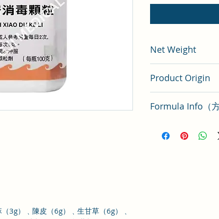
Net Weight
100 gram
Product Origin
China
Formula Inf
普濟消毒飲方解要點
）
麻（
3
g
）
﹑陳皮（
6
g
）﹑生甘草（
6
g
）﹑