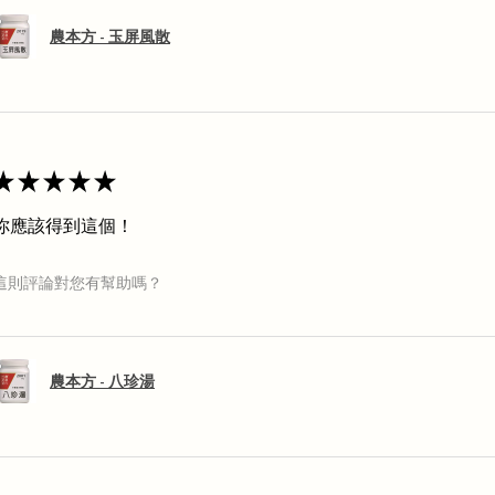
農本方 - 玉屏風散
★
★
★
★
★
你應該得到這個！
這則評論對您有幫助嗎？
農本方 - 八珍湯