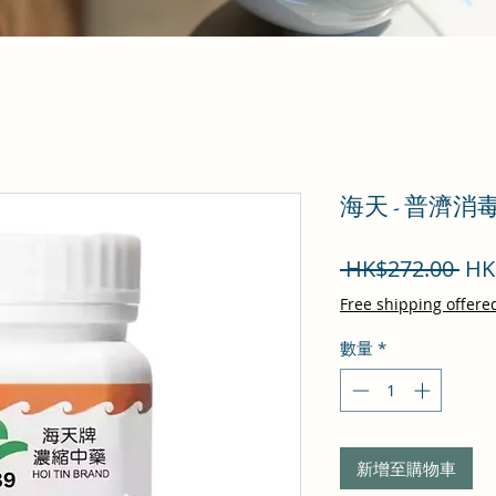
海天 - 普濟
一
 HK$272.00 
HK
般
Free shipping offere
價
數量
*
格
新增至購物車