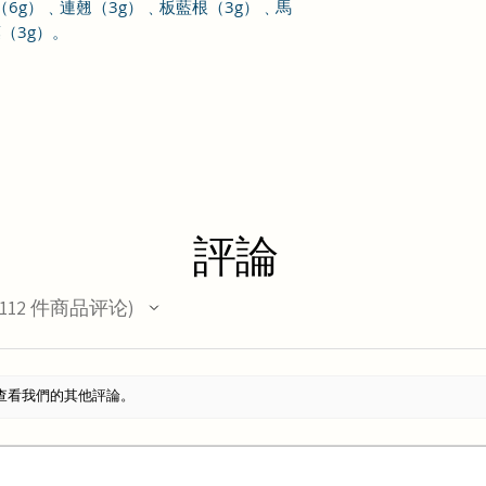
（
6
g
）﹑連翹（
3
g
）﹑板藍根（
3
g
）﹑馬
葉（
3
g
）
。
評論
112
件商品评论
12
查看我們的其他評論。