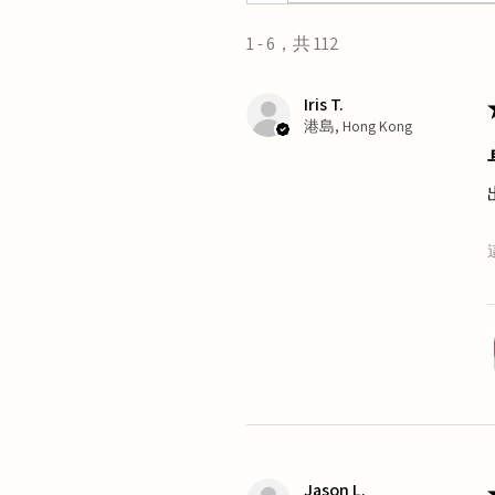
1 - 6，共 112
Iris T.
港島, Hong Kong
Jason L.