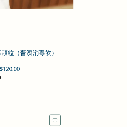
消毒顆粒（普濟消毒飲）
促
$120.00
銷
d
價
格