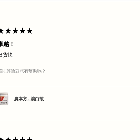
★
★
★
★
★
卓越！
出貨快
這則評論對您有幫助嗎？
農本方 - 瀉白散
★
★
★
★
★