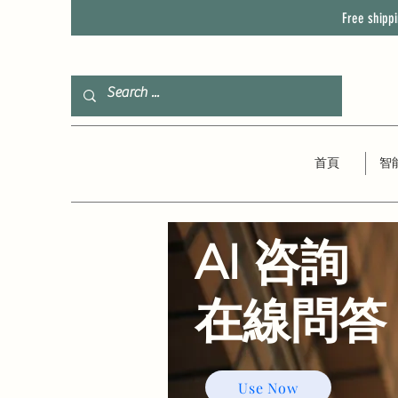
Free shipp
首頁
智
AI 咨詢
​在線問答
Use Now