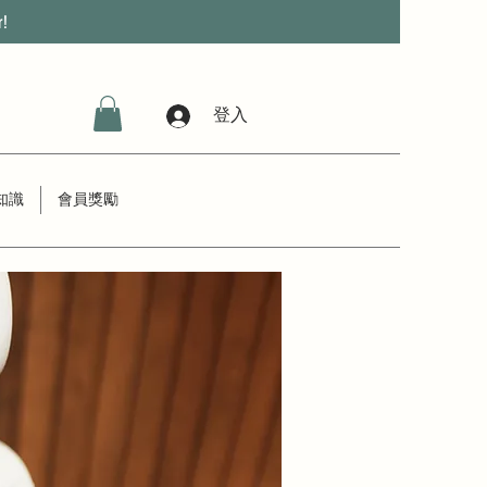
r!
登入
知識
會員獎勵