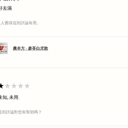
好去濕
1 人覺得這則評論有用。
農本方 - 參苓白朮散
★
★
★
★
★
未知, 未用.
這則評論對您有幫助嗎？