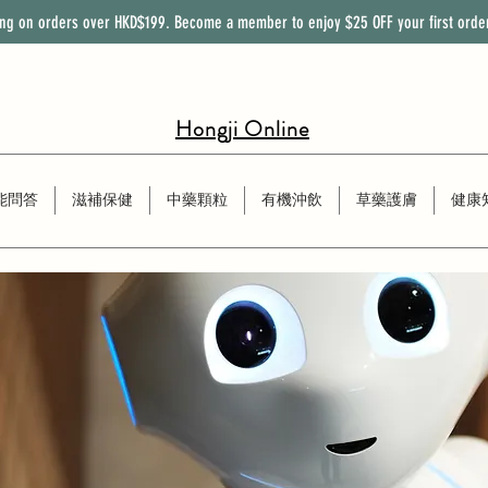
ing on orders over HKD$199. Become a member to enjoy
$25
OFF
your first orde
Hongji Online
能問答
滋補保健
中藥顆粒
有機沖飲
草藥護膚
健康