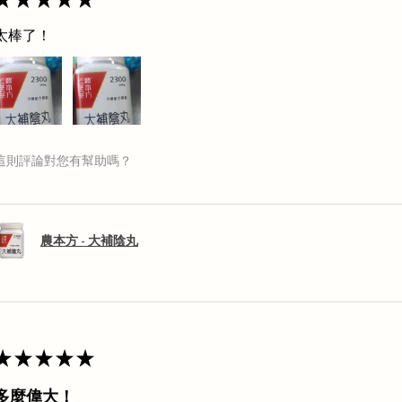
太棒了！
這則評論對您有幫助嗎？
農本方 - 大補陰丸
★
★
★
★
★
多麼偉大！