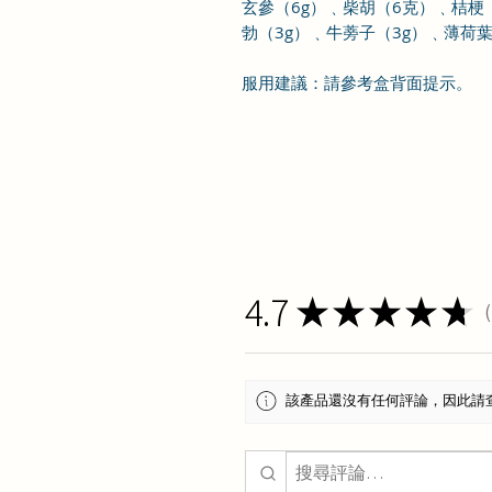
玄參（
6
g
）﹑柴胡（
6
克）﹑桔梗
勃（
3
g
）﹑牛蒡子（
3
g
）﹑薄荷
服用建議：請參考盒背面提示。
4.7
★
★
★
★
★
1
該產品還沒有任何評論，因此請