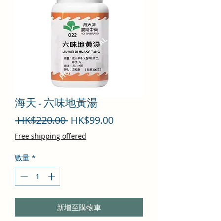
海天 - 六味地黃湯
一
促
 HK$220.00 
HK$99.00
般
銷
Free shipping offered
價
價
數量
*
格
格
新增至購物車