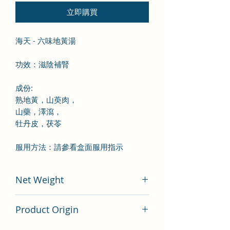
立即購買
海天 - 六味地黃湯
功效：滋陰補腎
成份
:
熟地黃，山萸肉，
山藥，澤瀉，
牡丹皮，茯苓
服用方法：請
參看盒面服用指示
Net Weight
100 gram
Product Origin
China