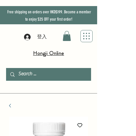
Free shipping on orders over HKD$199. Become a member
to enjoy
$25
OFF
your first order!
登入
Hongji Online