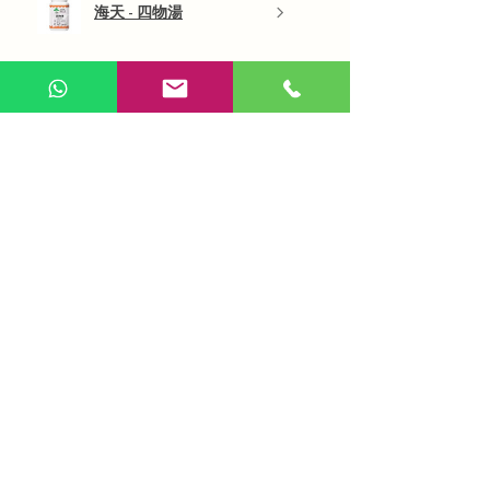
海天 - 四物湯
展示更多
AI 咨詢
Use Now
​在線問答