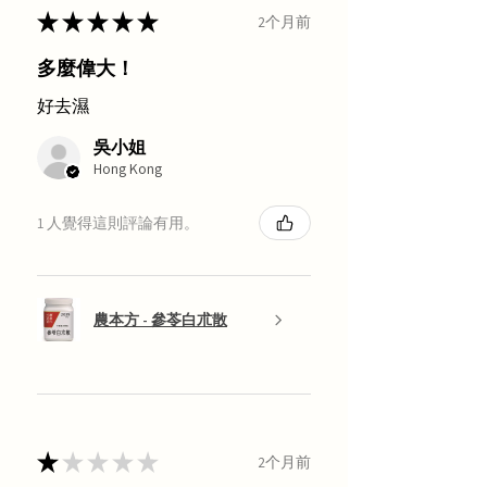
★
★
★
★
★
2个月前
多麼偉大！
好去濕
吳小姐
Hong Kong
1 人覺得這則評論有用。
農本方 - 參苓白朮散
★
★
★
★
★
2个月前