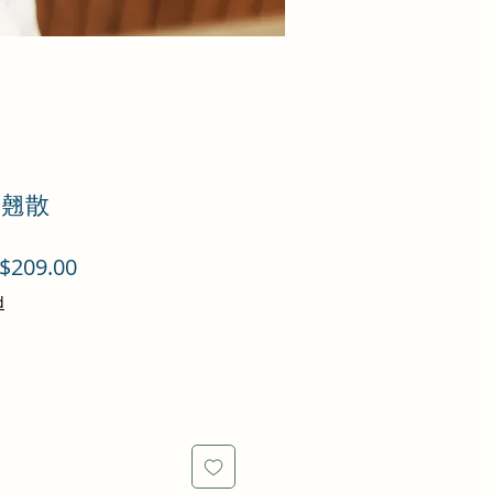
銀翹散
促
$209.00
銷
d
價
格