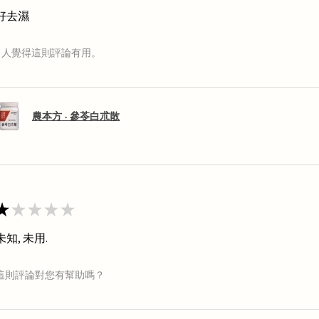
好去濕
1 人覺得這則評論有用。
農本方 - 參苓白朮散
★
★
★
★
★
未知, 未用.
這則評論對您有幫助嗎？