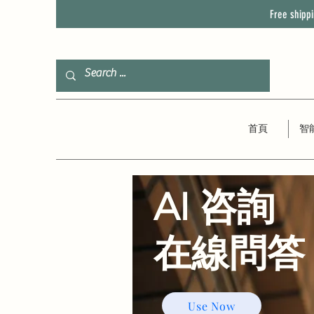
Free shipp
首頁
智
AI 咨詢
​在線問答
Use Now