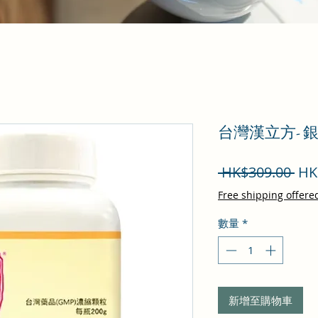
台灣漢立方- 
一
 HK$309.00 
HK
般
Free shipping offere
價
數量
*
格
新增至購物車