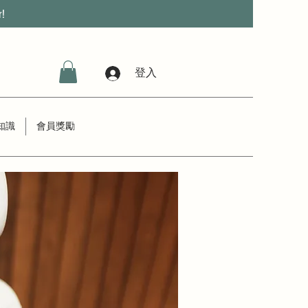
r!
登入
知識
會員獎勵