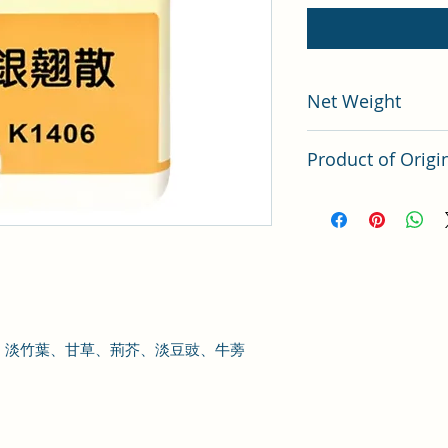
Net Weight
200 gram
Product of Origi
Tai Wan
、
淡
竹葉
、
甘草
、
荊
芥
、
淡豆豉
、
牛蒡