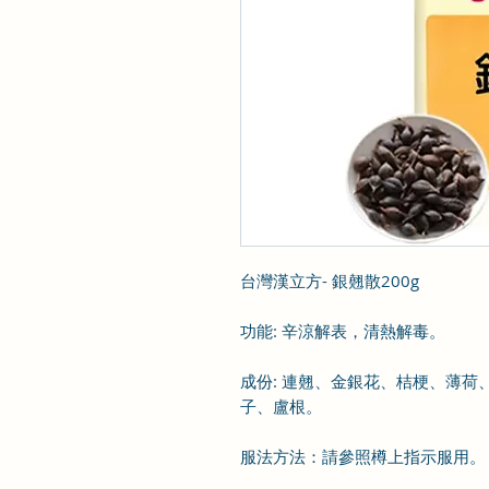
台灣漢立方- 銀翹散200g
功能
:
辛涼解表，清熱解毒。
成份
:
連翹
、
金
銀花
、
桔梗
、
薄荷
子
、
盧根
。
服法方法：
請參照樽上指示服用
。