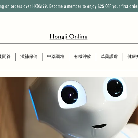
ing on orders over HKD$199. Become a member to enjoy
$25
OFF
your first orde
Hongji Online
能問答
滋補保健
中藥顆粒
有機沖飲
草藥護膚
健康