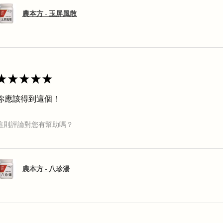
農本方 - 玉屏風散
★
★
★
★
★
你應該得到這個！
這則評論對您有幫助嗎？
農本方 - 八珍湯