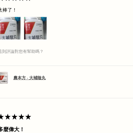
太棒了！
這則評論對您有幫助嗎？
農本方 - 大補陰丸
★
★
★
★
★
多麼偉大！