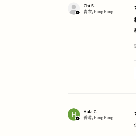
Chi S.
青衣, Hong Kong
Hala C.
香港, Hong Kong