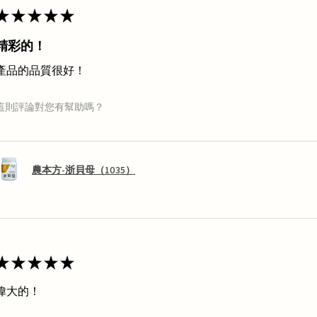
★
★
★
★
★
精彩的！
產品的品質很好！
這則評論對您有幫助嗎？
農本方-浙貝母（1035）
★
★
★
★
★
偉大的！