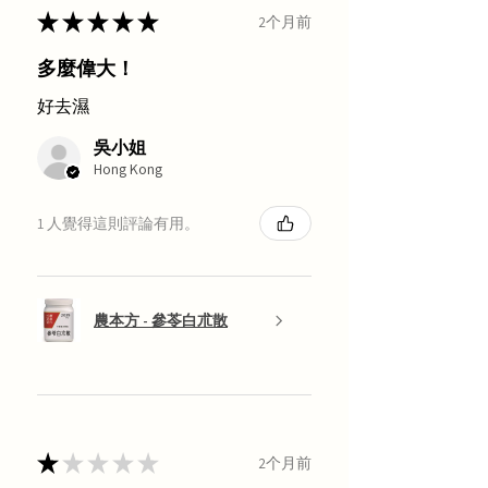
★
★
★
★
★
2个月前
多麼偉大！
好去濕
吳小姐
Hong Kong
1 人覺得這則評論有用。
農本方 - 參苓白朮散
★
★
★
★
★
2个月前