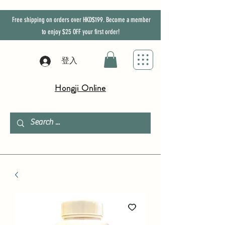
Free shipping on orders over HKD$199. Become a member
to enjoy
$25
OFF
your first order!
登入
Hongji Online