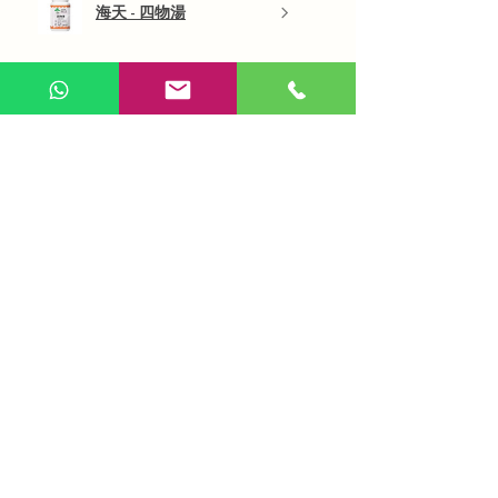
海天 - 四物湯
展示更多
AI 咨詢
Use Now
​在線問答