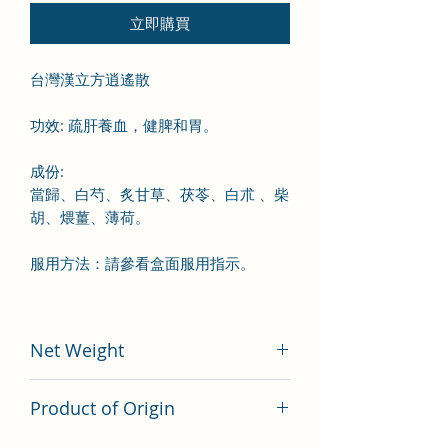
立即購買
台灣漢立方逍遙散
功效
:
疏肝
養血
，健脾和胃。
成份
:
當歸
、白芍、炙甘草、茯苓、白朮 、柴
胡、煨薑、薄荷
。
服用方法
：
請參看盒面服用指示
。
Net Weight
200 gram
Product of Origin
Tai Wan