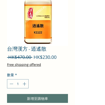
台灣漢方 - 逍遙散
一
促
 HK$470.00 
HK$230.00
般
銷
Free shipping offered
價
價
數量
*
格
格
新增至購物車