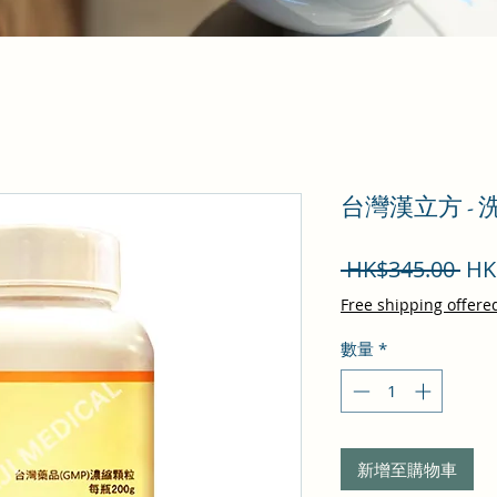
台灣漢立方 -
一
 HK$345.00 
HK
般
Free shipping offere
價
數量
*
格
新增至購物車