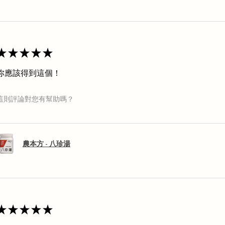
★
★
★
★
★
你應該得到這個！
這則評論對您有幫助嗎？
農本方 - 八珍湯
★
★
★
★
★