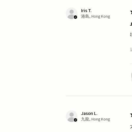
Iris T.
港島, Hong Kong
Jason L.
九龍, Hong Kong