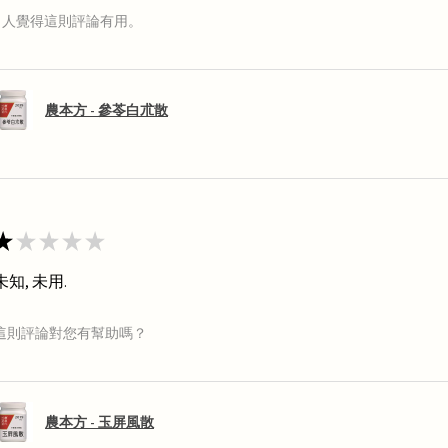
1 人覺得這則評論有用。
農本方 - 參苓白朮散
★
★
★
★
★
未知, 未用.
這則評論對您有幫助嗎？
農本方 - 玉屏風散