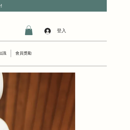
r!
登入
知識
會員獎勵