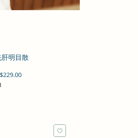
 洗肝明目散
促
$229.00
銷
d
價
格