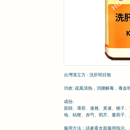
台灣漢立方 - 洗肝明目散
功效
:
疏風清熱，消腫解毒，養血
成份
:
當歸、薄荷、連翹、黃連、梔子、
地、桔梗、赤芍、荊芥、蔓荊子、
服用方法
：
請參看盒面服用指示
。