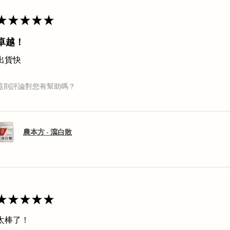
★
★
★
★
★
卓越！
出貨快
這則評論對您有幫助嗎？
農本方 - 瀉白散
★
★
★
★
★
太棒了！