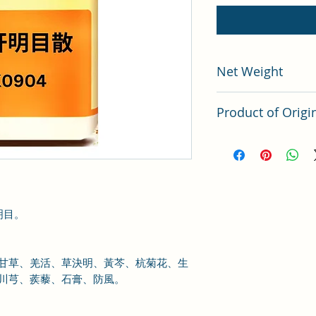
Net Weight
200 gram
Product of Origi
Tai Wan
明目。
甘草、羌活、草決明、黃芩、杭菊花、生
川芎、蒺藜、石膏、防風。