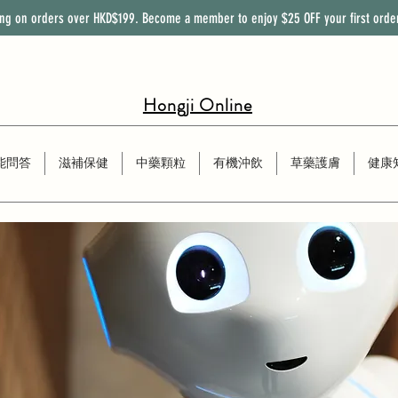
ing on orders over HKD$199. Become a member to enjoy
$25
OFF
your first orde
Hongji Online
能問答
滋補保健
中藥顆粒
有機沖飲
草藥護膚
健康