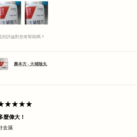
這則評論對您有幫助嗎？
農本方 - 大補陰丸
★
★
★
★
★
多麼偉大！
好去濕