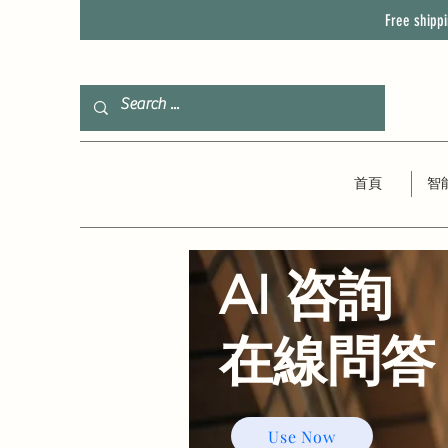
Free shipp
首頁
智
AI 咨詢
​在線問答
Use Now