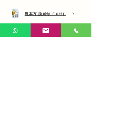
農本方-浙貝母（1035）
展示更多
AI 咨詢
Use Now
​在線問答