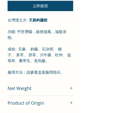
立即購買
台灣漢立方-
天麻鉤藤飲
功能
:
平肝潛陽，鎮痙熄風，滋陰清
熱。
成份
:
天麻、
鉤藤、
石決明、
梔
子、
黃芩、
茯苓、川
牛膝、
杜仲、
益
母草、
桑寄生、
首烏藤
。
服用方法：
請參看盒面服用指示。
Net Weight
200 gram
Product of Origin
Tai Wan