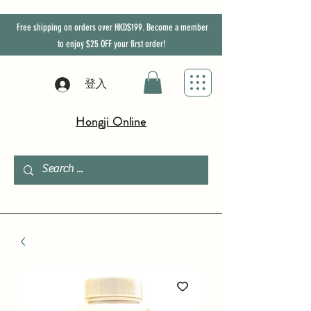
Free shipping on orders over HKD$199. Become a member
to enjoy
$25
OFF
your first order!
登入
Hongji Online