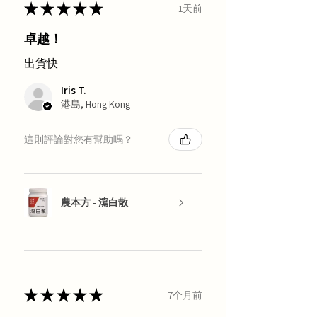
★
★
★
★
★
1天前
卓越！
出貨快
Iris T.
港島, Hong Kong
這則評論對您有幫助嗎？
農本方 - 瀉白散
★
★
★
★
★
7个月前