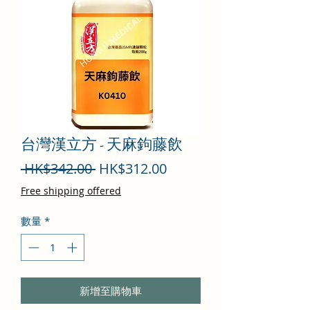
台灣漢立方 - 天麻鉤藤飲
一
促
 HK$342.00 
HK$312.00
般
銷
Free shipping offered
價
價
數量
*
格
格
新增至購物車