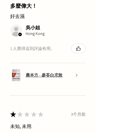
多麼偉大！
好去濕
吳小姐
Hong Kong
1 人覺得這則評論有用。
農本方 - 參苓白朮散
★
★
★
★
★
3个月前
未知, 未用.