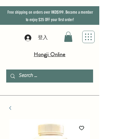
Free shipping on orders over HKD$199. Become a member
to enjoy
$25
OFF
your first order!
登入
Hongji Online