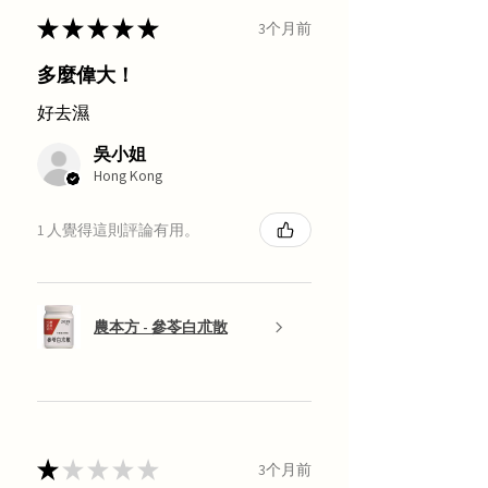
★
★
★
★
★
3个月前
多麼偉大！
好去濕
吳小姐
Hong Kong
1 人覺得這則評論有用。
農本方 - 參苓白朮散
★
★
★
★
★
3个月前