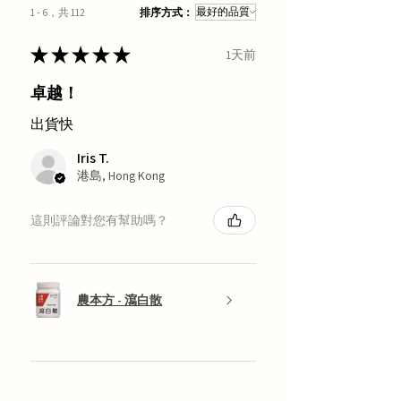
1 - 6，共 112
排序方式：
★
★
★
★
★
1天前
卓越！
出貨快
Iris T.
港島, Hong Kong
這則評論對您有幫助嗎？
農本方 - 瀉白散