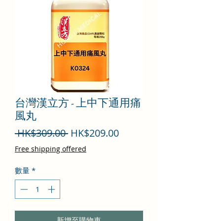
台灣漢立方 - 上中下通用痛
風丸
一
促
 HK$309.00 
HK$209.00
般
銷
Free shipping offered
價
價
數量
*
格
格
新增至購物車