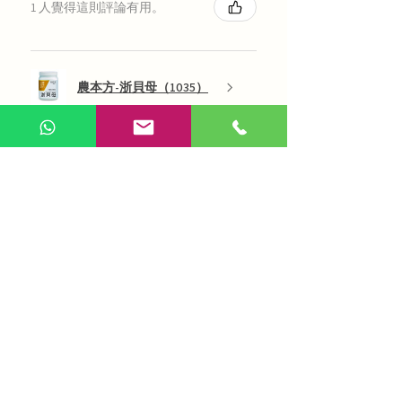
1 人覺得這則評論有用。
農本方-浙貝母（1035）
展示更多
AI 咨詢
Use Now
​在線問答