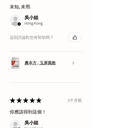
未知, 未用.
吳小姐
Hong Kong
這則評論對您有幫助嗎？
農本方 - 玉屏風散
★
★
★
★
★
3个月前
你應該得到這個！
吳小姐