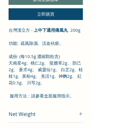
立即購買
台灣漢立方 -
上中下通用痛風丸
200g
功能
:
疏風除濕、活血袪瘀。
成份
:
(
每
10.5
g
濃縮顆粒含
)
天南星
4g
、
桃
仁
2g
、 龍膽草
2g
、
防
己
2g
、
蒼
朮
4g
、
威
靈仙
1g
、 白芷
2g
、桂
枝
1g
、黃柏
4g
、 羌活
1g
、神麴
2g
、 紅
花
0.5g
、 川芎
2g
。
服用方法：
請參看盒面服用指示
。
Net Weight
200 gram