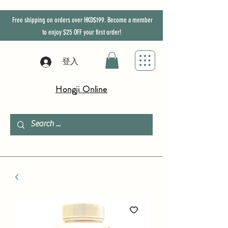
Free shipping on orders over HKD$199. Become a member
to enjoy
$25
OFF
your first order!
登入
Hongji Online