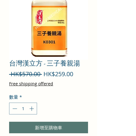
台灣漢立方 - 三子養親湯
一
促
 HK$570.00 
HK$259.00
般
銷
Free shipping offered
價
價
數量
*
格
格
新增至購物車