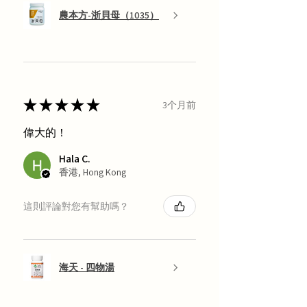
農本方-浙貝母（1035）
★
★
★
★
★
3个月前
偉大的！
Hala C.
香港, Hong Kong
這則評論對您有幫助嗎？
海天 - 四物湯