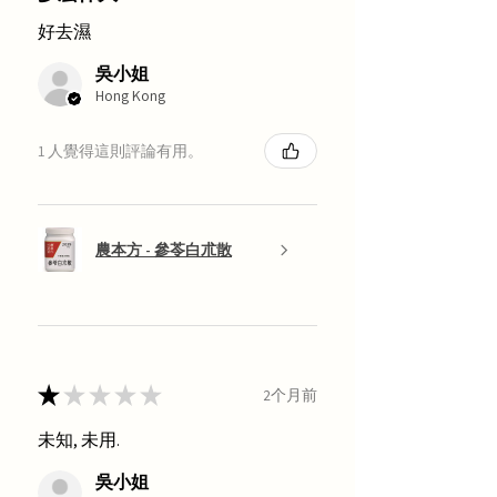
好去濕
吳小姐
Hong Kong
1 人覺得這則評論有用。
農本方 - 參苓白朮散
★
★
★
★
★
2个月前
未知, 未用.
吳小姐