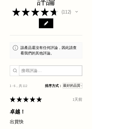
評論
★
★
★
★
★
112
112
該產品還沒有任何評論，因此請查
看我們的其他評論。
1 - 6，共 112
排序方式：
★
★
★
★
★
1天前
卓越！
出貨快