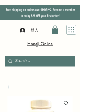
Free shipping on orders over HKD$199. Become a member
to enjoy
$25
OFF
your first order!
登入
Hongji Online