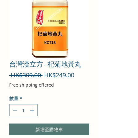
台灣漢立方 - 杞菊地黃丸
一
促
 HK$309.00 
HK$249.00
般
銷
Free shipping offered
價
價
數量
*
格
格
新增至購物車