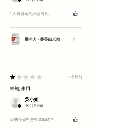
1 人覺得這則評論有用。
農本方 - 參苓白朮散
★
★
★
★
★
3个月前
未知, 未用.
吳小姐
Hong Kong
這則評論對您有幫助嗎？