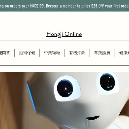
ing on orders over HKD$199. Become a member to enjoy
$25
OFF
your first orde
Hongji Online
能問答
滋補保健
中藥顆粒
有機沖飲
草藥護膚
健康