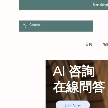
Free shipp
首頁
智
AI 咨詢
​在線問答
Use Now