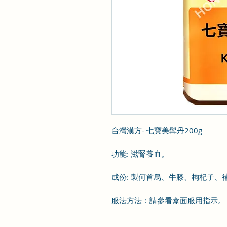
台灣漢方- 七寶美髯丹200g
功能
:
滋腎養血。
成份
:
製何首烏、牛膝、枸杞子、
服法方法：
請參看盒面服用指示。