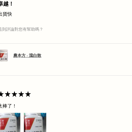
卓越！
出貨快
這則評論對您有幫助嗎？
農本方 - 瀉白散
★
★
★
★
★
太棒了！