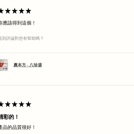
★
★
★
★
★
你應該得到這個！
這則評論對您有幫助嗎？
農本方 - 八珍湯
★
★
★
★
★
精彩的！
產品的品質很好！