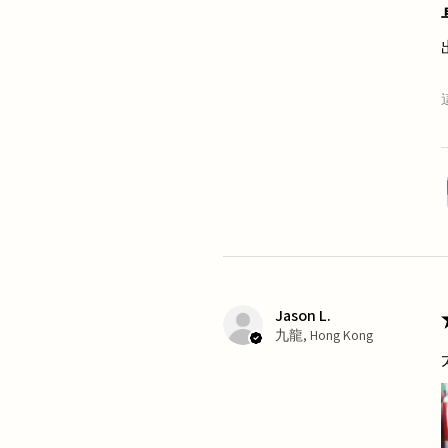
Jason L.
九龍, Hong Kong