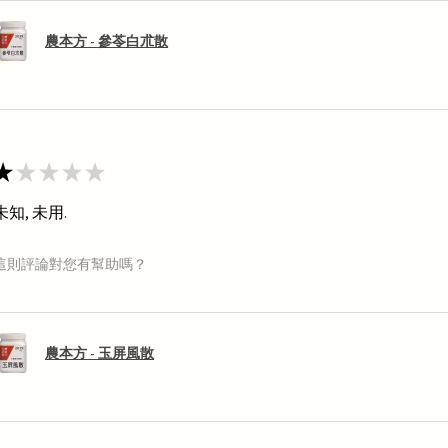
農本方 - 參苓白朮散
★
★
★
★
★
未知, 未用.
這則評論對您有幫助嗎？
農本方 - 玉屏風散