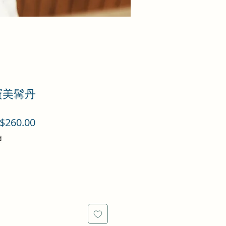
七寶美髯丹
促
$260.00
銷
d
價
格