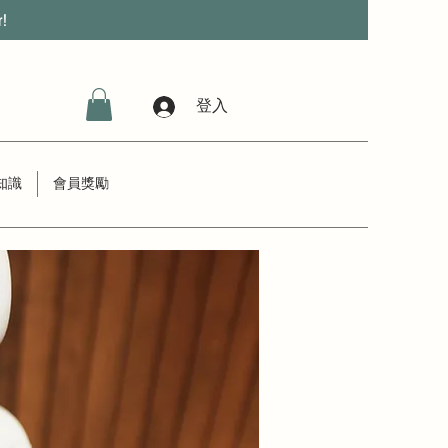
r!
登入
知識
會員獎勵