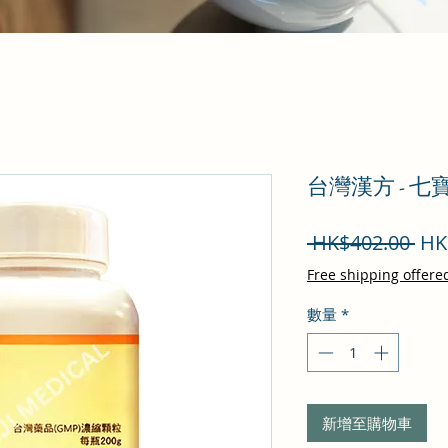
台灣漢方 - 
一
 HK$402.00 
HK
般
Free shipping offere
價
數量
*
格
新增至購物車