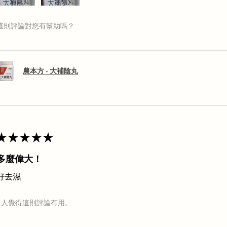
這則評論對您有幫助嗎？
農本方 - 大補陰丸
★
★
★
★
★
多麼偉大！
好去濕
1 人覺得這則評論有用。