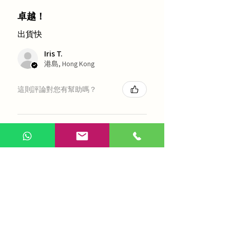
卓越！
出貨快
Iris T.
港島, Hong Kong
這則評論對您有幫助嗎？
農本方 - 瀉白散
★
★
★
★
★
7个月前
太棒了！