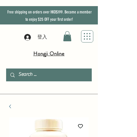
Free shipping on orders over HKD$199. Become a member
to enjoy
$25
OFF
your first order!
登入
Hongji Online