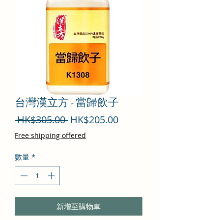
台灣漢立方 - 當歸飲子
一
促
 HK$305.00 
HK$205.00
般
銷
Free shipping offered
價
價
數量
*
格
格
新增至購物車