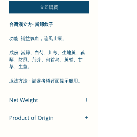
立即購買
台灣漢立方- 當歸飲子
功能:
補益氣血，疏風止癢。
成份:
當歸
、
白芍
、
川芎
、
生地黃
、
蒺
藜
、
防風
、
荊芥
、
何首烏
、
黃耆
、
甘
草
、
生薑
。
服法方法：
請參考樽背面提示
服用
。
Net Weight
200 gram
Product of Origin
Tai Wan