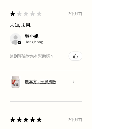
★
★
★
★
★
2个月前
未知, 未用.
吳小姐
Hong Kong
這則評論對您有幫助嗎？
農本方 - 玉屏風散
★
★
★
★
★
2个月前