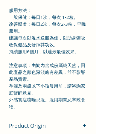
服用方法：
一般保健：每日1次，每次 1-2粒。
改善體虛：每日2次，每次2-3粒，早晚
服用。
建議每次以溫水送服為佳，以助身體吸
收保健品及發揮其功效。
持續服用6個月，以達致最佳效果。
注意事項：由於內含成份屬純天然，因
此產品之顏色深淺略有差異，並不影響
產品質素。
孕婦及兩歲以下小孩服用前，請咨詢家
庭醫師意見。
外感實症咳喘忌服。服用期間忌辛辣食
物。
Product Origin