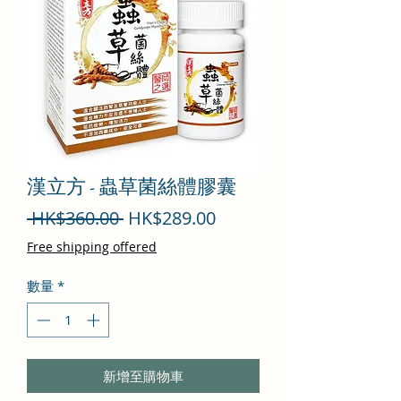
漢立方 - 蟲草菌絲體膠囊
一
促
 HK$360.00 
HK$289.00
般
銷
Free shipping offered
價
價
數量
*
格
格
新增至購物車