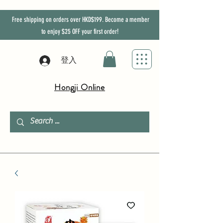
Free shipping on orders over HKD$199. Become a member
to enjoy
$25
OFF
your first order!
登入
Hongji Online