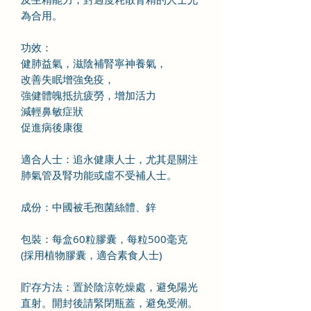
為合用。
功效：
健肺益氣，滋陰補腎寧神養氣，
改善失眠增強免疫，
強健體魄抵抗疲勞，增加活力
減輕鼻敏症狀
促進病後康復
適合人士：追永健康人士，尤其是關注
肺氣管及腎功能或虛不受補人士。
成份：中國被毛孢菌絲體、鋅
包裝：每盒60粒膠囊，每粒500毫克
(採用植物膠囊，適合素食人士)
貯存方法：置於陰涼乾燥處，避免陽光
直射。開封後請緊閉瓶蓋，避免受潮。