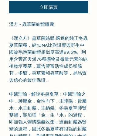
立即購買
漢方 - 蟲草菌絲體膠囊
《漢立方》蟲草菌絲體 嚴選的純正冬蟲
夏草菌種，經rDNA比對證實與野生中
國被毛孢菌絲體相似度高達99.6%。利
用含豐富天然76種礦物及微量元素的純
植物培養基，蘊含豐富活性成份和腺
苷，多醣，蟲草素和蟲草酸等，是品質
與信心的最佳保證。
中醫理論 - 解說冬蟲夏草：中醫理論之
中，肺屬金，金性向下，主降陽；賢屬
水，水主封藏，主納氣。冬蟲夏草肺腎
雙補，能加強「金」生「水」的過程，
即加強人體將陽氣收集，進而封藏為腎
精的過程，因此冬蟲夏草有很強的封藏
及生精能力，對過度耗散腎精的人士尤