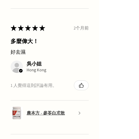
★
★
★
★
★
2个月前
多麼偉大！
好去濕
吳小姐
Hong Kong
1 人覺得這則評論有用。
農本方 - 參苓白朮散