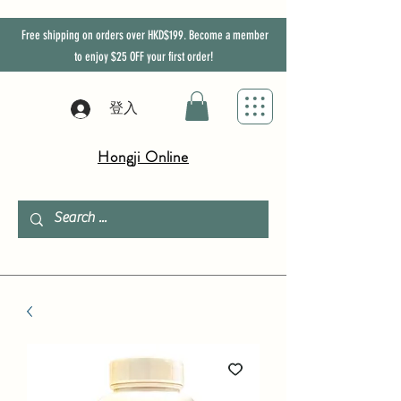
Free shipping on orders over HKD$199. Become a member
to enjoy
$25
OFF
your first order!
登入
Hongji Online