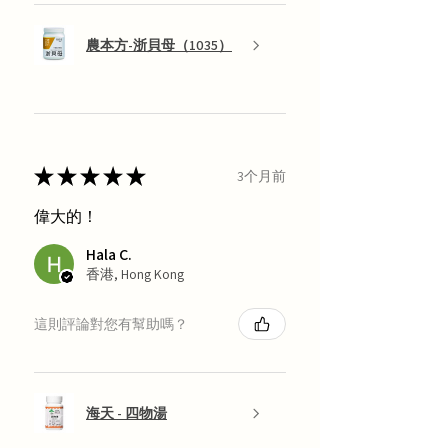
農本方-浙貝母（1035）
★
★
★
★
★
3个月前
偉大的！
Hala C.
香港, Hong Kong
這則評論對您有幫助嗎？
海天 - 四物湯