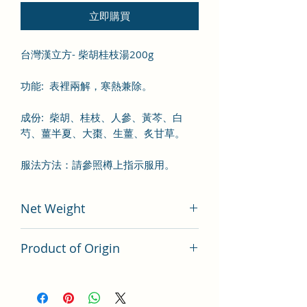
立即購買
台灣漢立方- 柴胡桂枝湯200g
功能
:
表裡兩解
，
寒熱兼除。
成份
:
柴胡
、
桂枝
、
人參
、
黃芩
、白
芍
、薑半夏
、
大棗
、
生薑、炙甘草。
服法方法：
請參照樽上指示服用。
Net Weight
200 gram
Product of Origin
Tai Wan