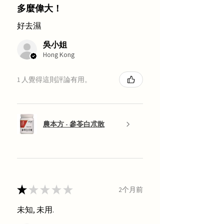
多麼偉大！
好去濕
吳小姐
Hong Kong
1 人覺得這則評論有用。
農本方 - 參苓白朮散
★
★
★
★
★
2个月前
未知, 未用.