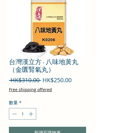
台灣漢立方 - 八味地黃丸
（金匱腎氣丸）
一
促
 HK$310.00 
HK$250.00
般
銷
Free shipping offered
價
價
數量
*
格
格
新增至購物車