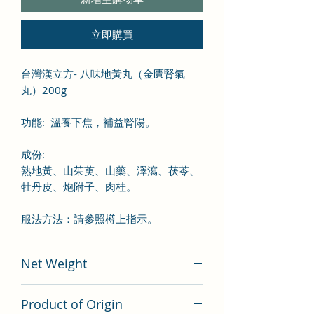
立即購買
台灣漢立方- 八味地黃丸（金匱腎氣
丸）200g
功能
:
溫養下焦，補益腎陽。
成份
:
熟地黃、山茱萸、
山藥
、
澤瀉、茯苓、
牡丹皮、炮附子、肉桂
。
服法方法：請參照樽上指示。
Net Weight
200 gram
Product of Origin