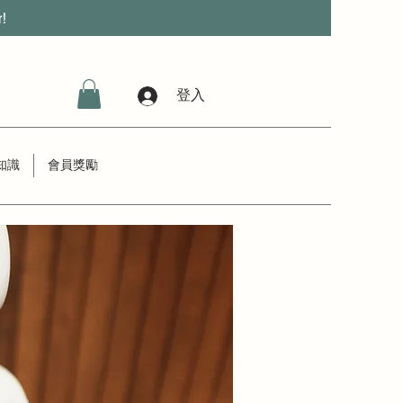
r!
登入
知識
會員獎勵