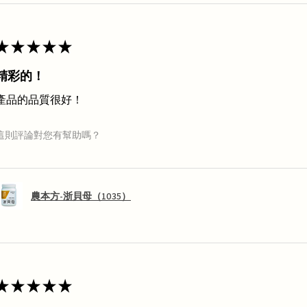
★
★
★
★
★
精彩的！
產品的品質很好！
這則評論對您有幫助嗎？
農本方-浙貝母（1035）
★
★
★
★
★