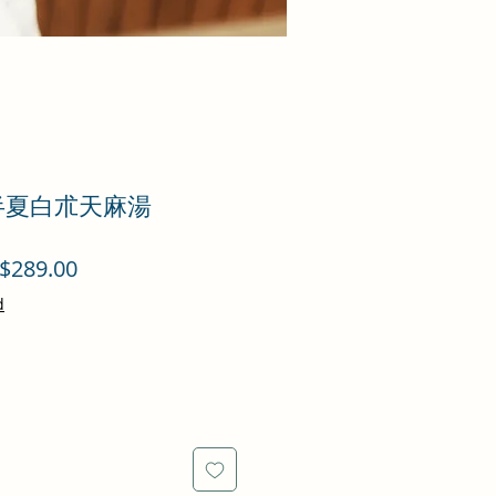
 半夏白朮天麻湯
促
$289.00
銷
d
價
格