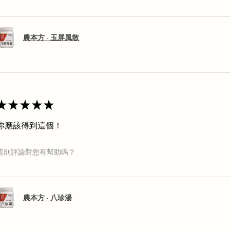
農本方 - 玉屏風散
★
★
★
★
★
你應該得到這個！
這則評論對您有幫助嗎？
農本方 - 八珍湯