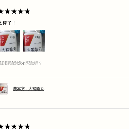
★
★
★
★
★
太棒了！
這則評論對您有幫助嗎？
農本方 - 大補陰丸
★
★
★
★
★