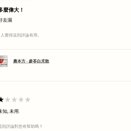
多麼偉大！
好去濕
1 人覺得這則評論有用。
農本方 - 參苓白朮散
★
★
★
★
★
未知, 未用.
這則評論對您有幫助嗎？