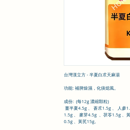
台灣漢立方 - 半夏白朮天麻湯
功能
:
補脾燥濕，化痰熄風
。
成份
: (
每
12g
濃縮顆粒
)
薑半夏
4.5g
、 蒼朮
1.5g
、
人參
1
1.5g
、 麥芽
4.5g
、茯苓
1.5g
、
0.5g
、黃芪
15g
。