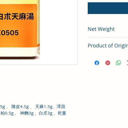
Net Weight
200 gram
Product of Origi
Tai Wan
.5g
、 陳皮
4.5g
、
天麻
1.5g
、澤瀉
黃柏
0.5g
、
神麴
3g
、白朮
3g
、乾薑