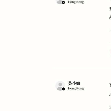
Hong Kong
吳小姐
Hong Kong