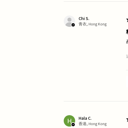
Chi S.
青衣, Hong Kong
Hala C.
香港, Hong Kong