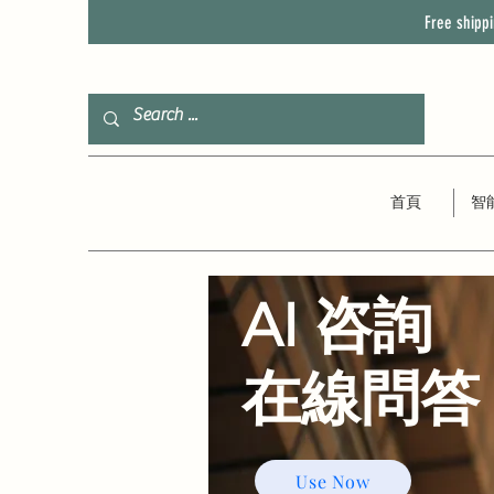
Free shipp
首頁
智
AI 咨詢
​在線問答
Use Now