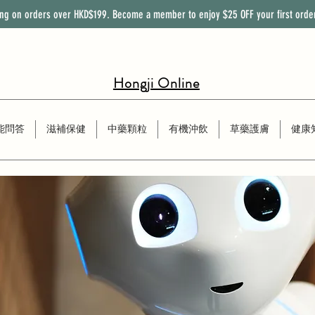
ing on orders over HKD$199. Become a member to enjoy
$25
OFF
your first orde
Hongji Online
能問答
滋補保健
中藥顆粒
有機沖飲
草藥護膚
健康