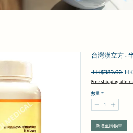
台灣漢立方 -
一
 HK$389.00 
HK
般
Free shipping offere
價
數量
*
格
新增至購物車