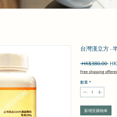
台灣漢立方 -
一
 HK$380.00 
HK
般
Free shipping offere
價
數量
*
格
新增至購物車