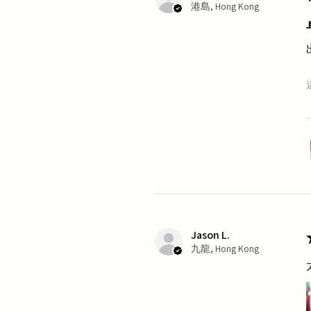
港島, Hong Kong
Jason L.
九龍, Hong Kong