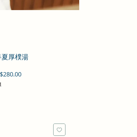
 半夏厚樸湯
促
$280.00
銷
d
價
格