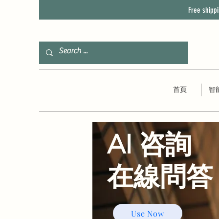
Free shipp
首頁
智
AI 咨詢
​在線問答
Use Now