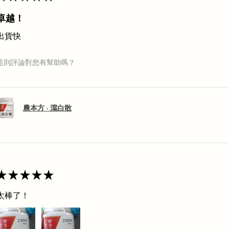
卓越！
出貨快
這則評論對您有幫助嗎？
農本方 - 瀉白散
★
★
★
★
★
太棒了！