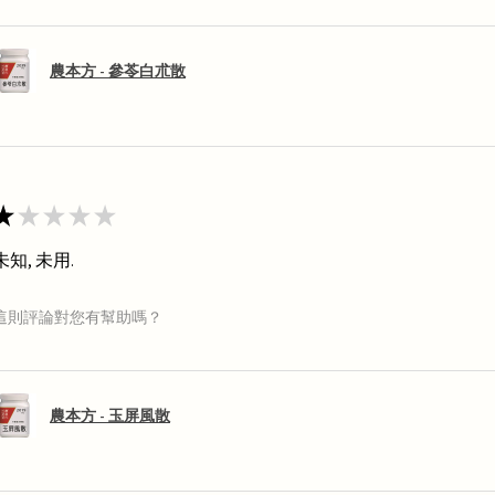
農本方 - 參苓白朮散
★
★
★
★
★
未知, 未用.
這則評論對您有幫助嗎？
農本方 - 玉屏風散