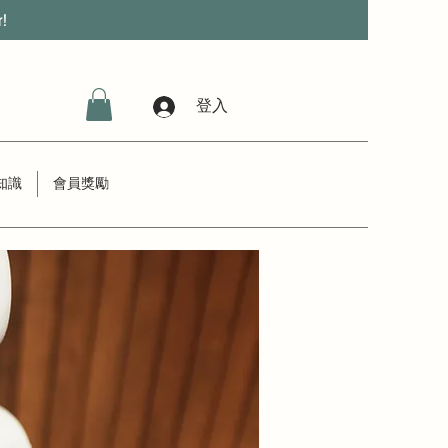
r!
登入
知識
會員獎勵