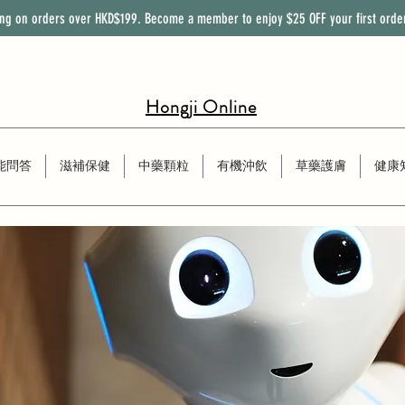
ing on orders over HKD$199. Become a member to enjoy
$25
OFF
your first orde
Hongji Online
能問答
滋補保健
中藥顆粒
有機沖飲
草藥護膚
健康