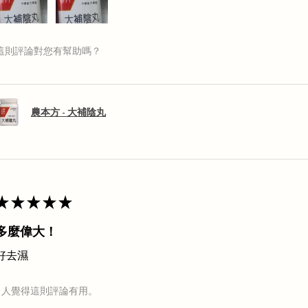
這則評論對您有幫助嗎？
農本方 - 大補陰丸
★
★
★
★
★
多麼偉大！
好去濕
1 人覺得這則評論有用。