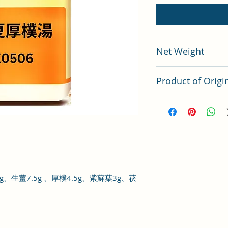
Net Weight
200 gram
Product of Origi
Tai Wan
g
、
生薑
7.5g
、
厚樸
4.5g
、
紫蘇葉
3g
、
茯