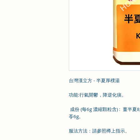
台灣漢立方 - 半夏厚樸湯
功
能
:
行氣開鬱，降逆化痰。
成份
(
每
6
g
濃縮顆粒含
)
:
薑半夏
8
苓
6g
。
服法方法：
請參照樽上指示
。