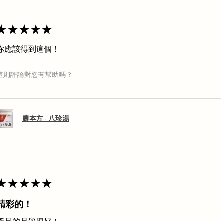
★
★
★
★
★
你應該得到這個！
這則評論對您有幫助嗎？
農本方 - 八珍湯
★
★
★
★
★
精彩的！