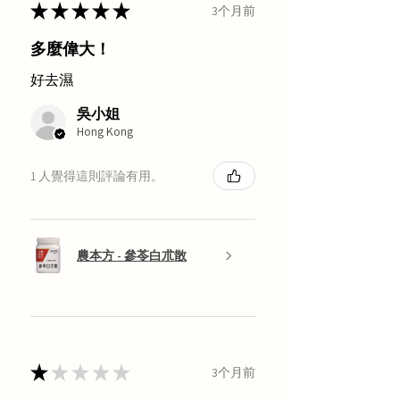
★
★
★
★
★
3个月前
多麼偉大！
好去濕
吳小姐
Hong Kong
1 人覺得這則評論有用。
農本方 - 參苓白朮散
★
★
★
★
★
3个月前