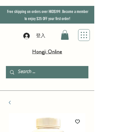
Free shipping on orders over HKD$199. Become a member
to enjoy
$25
OFF
your first order!
登入
Hongji Online