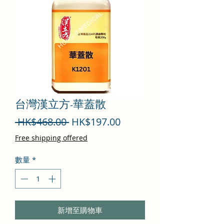
台灣漢立方-華蓋散
一
促
 HK$468.00 
HK$197.00
般
銷
Free shipping offered
價
價
數量
*
格
格
新增至購物車