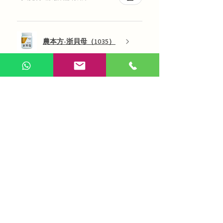
農本方-浙貝母（1035）
展示更多
AI 咨詢
Use Now
​在線問答