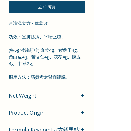
立即購買
台灣漢立方 - 華蓋散
功效：宣肺袪痰、平喘止咳。
(每6g 濃縮顆粒) 麻黃4g、紫蘇子4g、
桑白皮4g、苦杏仁4g、茯苓4g、陳皮
4g、甘草2g。
服用方法：請參考盒背面建議。
Net Weight
200 gram
Product Origin
Tai Wan
Formula Keypoints (方解要點)