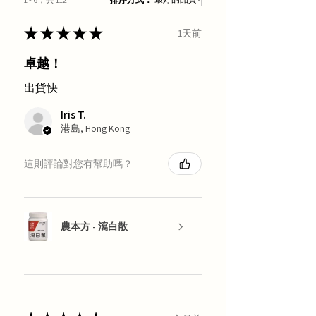
★
★
★
★
★
1天前
卓越！
出貨快
Iris T.
港島, Hong Kong
這則評論對您有幫助嗎？
農本方 - 瀉白散