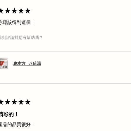
★
★
★
★
★
你應該得到這個！
這則評論對您有幫助嗎？
農本方 - 八珍湯
★
★
★
★
★
精彩的！
產品的品質很好！