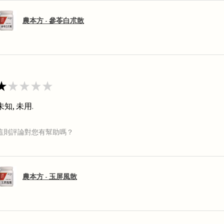
農本方 - 參苓白朮散
★
★
★
★
★
未知, 未用.
這則評論對您有幫助嗎？
農本方 - 玉屏風散