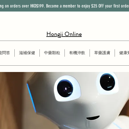
ing on orders over HKD$199. Become a member to enjoy
$25
OFF
your first orde
Hongji Online
能問答
滋補保健
中藥顆粒
有機沖飲
草藥護膚
健康