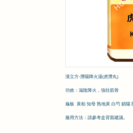
漢立方-潛陽降火湯(虎潛丸)
功效：滋陰降火，強壯筋骨
龜板 黃柏 知母 熟地黃 白芍 鎖陽
服用方法：請參考盒背面建議。