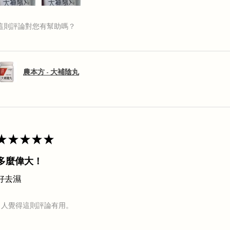
這則評論對您有幫助嗎？
農本方 - 大補陰丸
★
★
★
★
★
多麼偉大！
好去濕
1 人覺得這則評論有用。