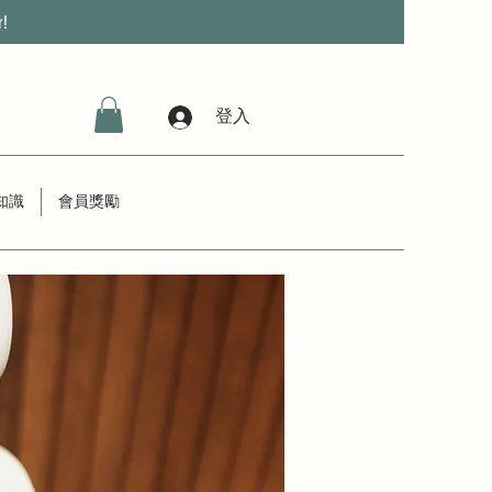
r!
登入
知識
會員獎勵