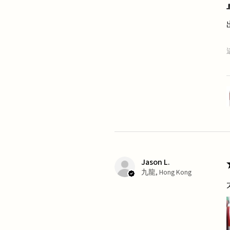
Jason L.
九龍, Hong Kong