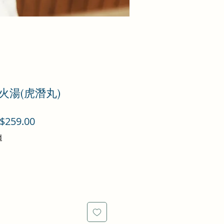
火湯(虎潛丸)
促
$259.00
銷
d
價
格