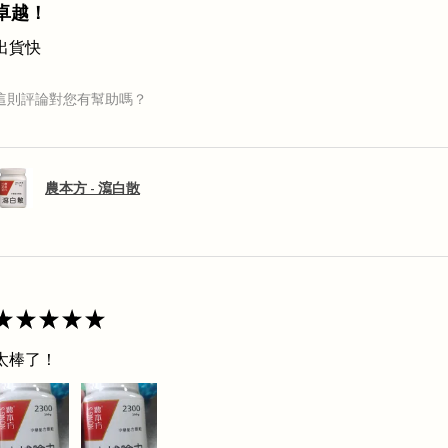
卓越！
出貨快
這則評論對您有幫助嗎？
農本方 - 瀉白散
★
★
★
★
★
太棒了！