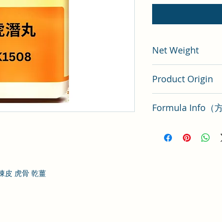
Net Weight
200 gram
Product Origin
Tai Wan
Formula Inf
虎潛丸
 陳皮 虎骨 乾薑