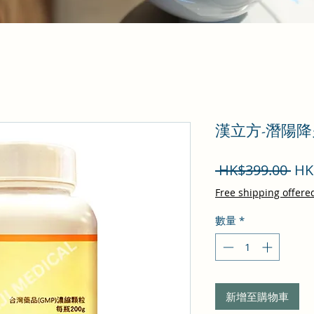
漢立方-潛陽降
一
 HK$399.00 
HK
般
Free shipping offere
價
數量
*
格
新增至購物車