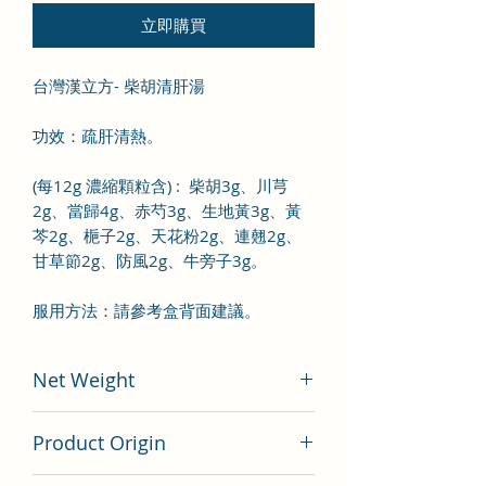
立即購買
台灣漢立方- 柴胡清肝湯
功效：疏肝清熱。
(每12g 濃縮顆粒含) : 柴胡3g、川芎
2g、當歸4g、赤芍3g、生地黃3g、黃
芩2g、梔子2g、天花粉2g、連翹2g、
甘草節2g、防風2g、牛旁子3g。
服用方法：請參考盒背面建議。
Net Weight
200 gram
Product Origin
Tai Wan