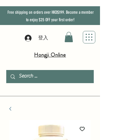
Free shipping on orders over HKD$199. Become a member
to enjoy
$25
OFF
your first order!
登入
Hongji Online