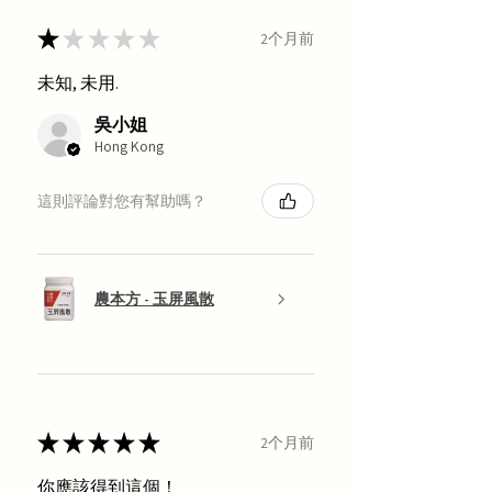
★
★
★
★
★
2个月前
未知, 未用.
吳小姐
Hong Kong
這則評論對您有幫助嗎？
農本方 - 玉屏風散
★
★
★
★
★
2个月前
你應該得到這個！