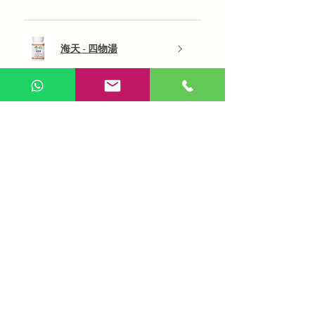
海天 - 四物湯
展示更多
AI 咨詢
Use Now
​在線問答