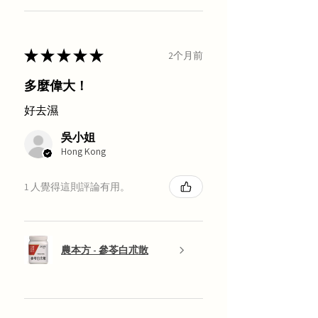
★
★
★
★
★
2个月前
多麼偉大！
好去濕
吳小姐
Hong Kong
1 人覺得這則評論有用。
農本方 - 參苓白朮散