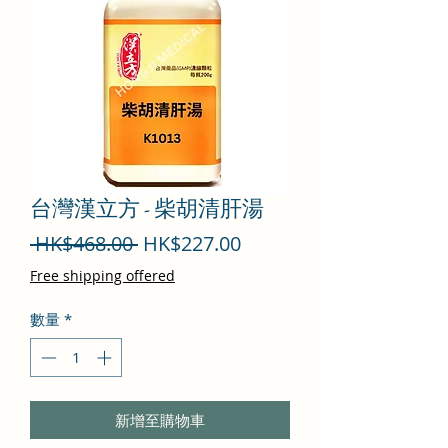
台灣漢立方 - 柴胡清肝湯
一
促
 HK$468.00 
HK$227.00
般
銷
Free shipping offered
價
價
數量
*
格
格
新增至購物車