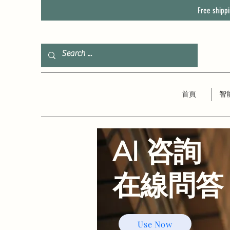
Free shipp
首頁
智
AI 咨詢
​在線問答
Use Now