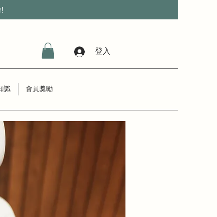
r!
登入
知識
會員獎勵