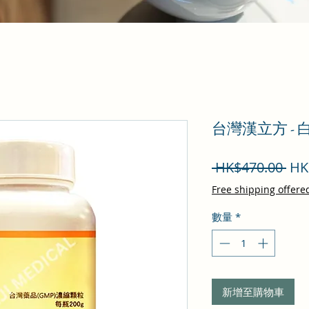
台灣漢立方 - 
一
 HK$470.00 
HK
般
Free shipping offere
價
數量
*
格
新增至購物車