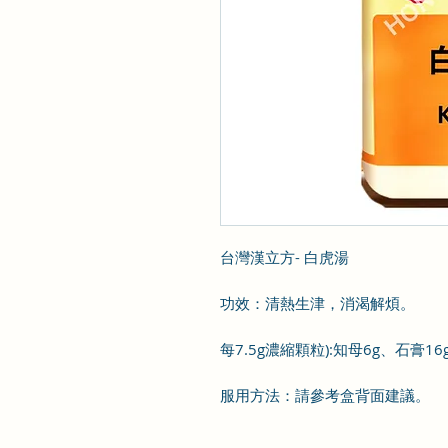
台灣漢立方- 白虎湯
功效：清熱生津，消渴解煩。
每7.5g濃縮顆粒):知母6g、石膏1
服用方法：請參考盒背面建議。