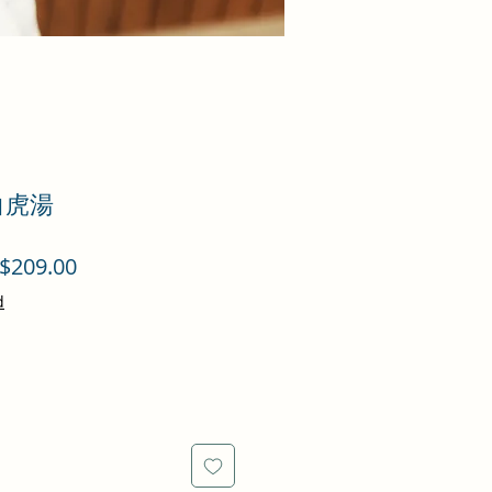
白虎湯
促
$209.00
銷
d
價
格