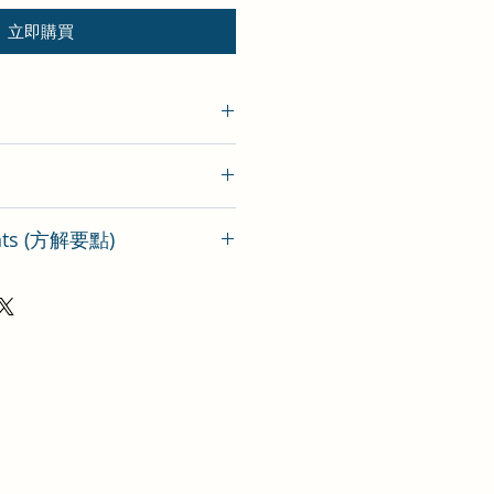
立即購買
ints (方解要點)