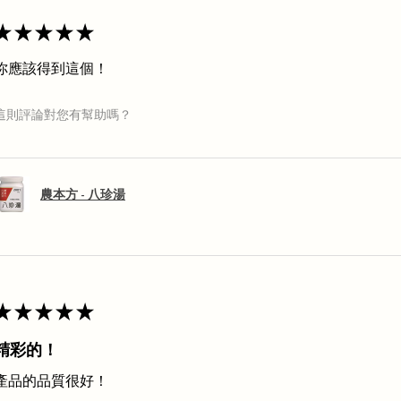
★
★
★
★
★
你應該得到這個！
這則評論對您有幫助嗎？
農本方 - 八珍湯
★
★
★
★
★
精彩的！
產品的品質很好！