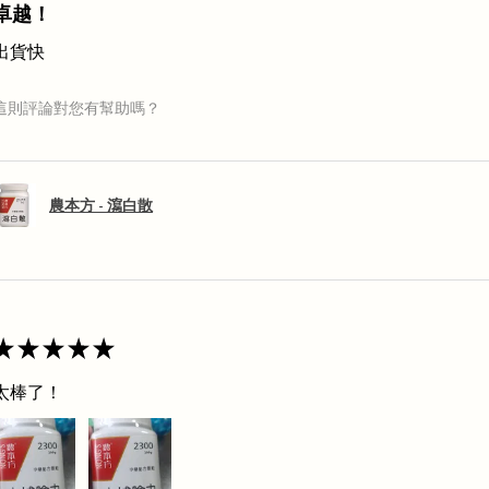
卓越！
出貨快
這則評論對您有幫助嗎？
農本方 - 瀉白散
★
★
★
★
★
太棒了！