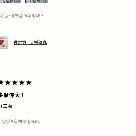
這則評論對您有幫助嗎？
農本方 - 大補陰丸
★
★
★
★
★
多麼偉大！
好去濕
1 人覺得這則評論有用。