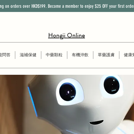
ing on orders over HKD$199. Become a member to enjoy
$25
OFF
your first orde
Hongji Online
能問答
滋補保健
中藥顆粒
有機沖飲
草藥護膚
健康