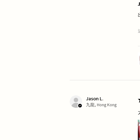
Jason L.
九龍, Hong Kong