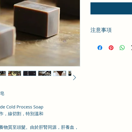
注意事項
所有產品為手工製
盡相同。
產品不含植物精油
製皂
ld Process Soap
作，線切割，特別溫和
養物質至頭髮。由於肝腎同源，肝養血，