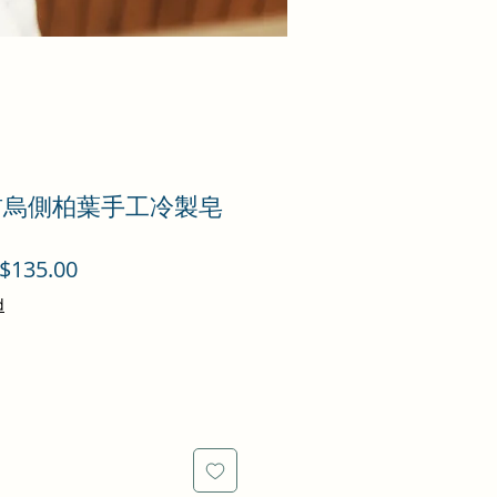
b 何首烏側柏葉手工冷製皂
促
$135.00
銷
d
價
格