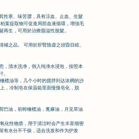
其性寒、味苦澀，具有涼血、止血、生髮
側柏葉提取物可促進局部血液循環，增強毛
髮再生，可用於治療脂溢性脫髮。
清補之品。 可用於肝腎陰虛之頭昏目眩、
壳，清水洗净，倒入纯净水浸泡，按照本
汁。
，橄榄油等，几个小时的搅拌到达浓稠的沙
以上，冷制皂在保温箱里面慢慢皂化，脱
荷巴油，初榨橄榄油，蓖麻油，月见草油
抗氧化性物质，用于清洁时会产生丰富细密
留有水分不干燥，适合洗发和作为护发