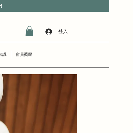
r!
登入
知識
會員獎勵