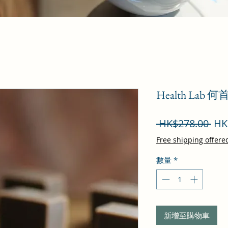
Health La
一
 HK$278.00 
HK
般
Free shipping offere
價
數量
*
格
新增至購物車