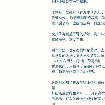
對防脫髮是有一定幫助。
側柏葉，始載於《神農本草經》，
烏髮功效。 現代藥理研究表明，
囊代謝功能，去除頭皮屑，促進頭
女貞子有補益肝腎的功效，為一味
腰膝痠軟、鬚髮早白。
製作方法：优选有機中草剪碎，去
草熬制的方法，文火三次熬制出浓
38°C左右倒入山茶油，荷荷巴油
拉酱状态，入模具，保温48小时
模，晾皂至兩個月左右成熟。
这款皂添加了护发的野山茶油和荷
等。
野山茶油含维生素A，E，具有高
的泡沫，在头发表面形成保护膜，
油。