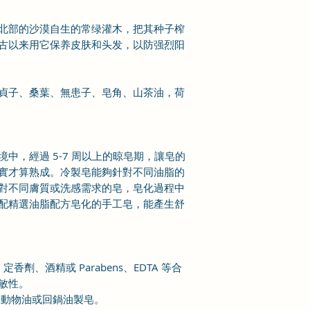
北部的沙漠自生的常绿灌木，把其种子榨
古以来用它保养皮肤和头发，以防强烈阳
貞子、桑葉、無患子、皂角、山茶油，荷
中，經過 5-7 周以上的晾皂期，讓皂的
實才算熟成。冷製皂能夠針對不同油脂的
對不同膚質或洗感需求的皂，皂化過程中
配精選油脂配方皂化的手工皂，能產生舒
、定香劑、酒精或 Parabens、EDTA 等合
敏性。
用動物油或回鍋油製皂。