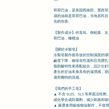
荷荷巴油，是美国西南部、墨西哥
成的油就是荷荷巴油，当地居民自
光的伤害。
【製作成分】何首烏、側柏葉、女
荷巴油，橄榄油
【關於冷製皂】
冷製皂製作後存放於控制濕度的環境
鹼度下降，確保皂性溫和且皂體扎
脂肪酸特性來搭配組合，設計出針
產生的甘油本身具有的滋潤感，搭
適而獨特的洗感。
【我們的手工皂】
▲ 不含 SLES、SLS 等界面活性劑
成化學合成防腐劑，減少刺激和致
▲ 嚴選食用級植物油製作，不使