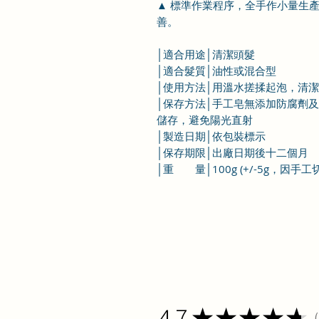
▲ 標準作業程序，全手作小量生
善。
│適合用途│清潔頭髮
│適合髮質│油性或混合型
│使用方法│用溫水搓揉起泡，清
│保存方法│手工皂無添加防腐劑
儲存，避免陽光直射
│製造日期│依包裝標示
│保存期限│出廠日期後十二個月
│重 量│100g (+/-5g，因
4.7
★
★
★
★
★