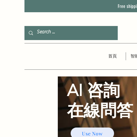
Free shipp
首頁
智
AI 咨詢
​在線問答
Use Now