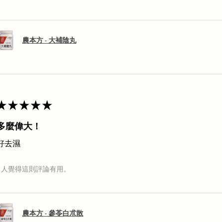
農本方 - 大補陰丸
★
★
★
★
★
多麼偉大！
好去濕
1 人覺得這則評論有用。
農本方 - 參苓白朮散