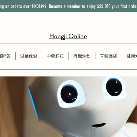
ing on orders over HKD$199. Become a member to enjoy
$25
OFF
your first orde
Hongji Online
能問答
滋補保健
中藥顆粒
有機沖飲
草藥護膚
健康