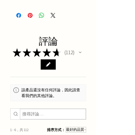
注意事項：天然原木材質，木質堅硬耐
用，因是天然綠檀原木純手工製作，每
個都有獨特的天然差異性，散發原木淡
雅清香，透過刮痧，促進循環，因為天
然原木製成，故紋路色澤尺寸皆會有些
評論
落差，謝謝您的支持。
★
★
★
★
★
因天氣乾燥,木製品不可碰水及高溫曝曬
112
112
陽光，請置於陰涼通風處，避免長時間
日光直射、遠離火源、避免長時間置於
潮濕處、或溫差大的地方，及請勿給孩
童自行取用易出現裂紋,使用完後可以袋
子或紙盒裝好密封~
該產品還沒有任何評論，因此請查
看我們的其他評論。
按摩器使用時，可全身按摩請依個人情
況用適度力道使用，勿過度使用，使用
中若感不適，請立即停止使用。
1 - 6，共 112
排序方式：