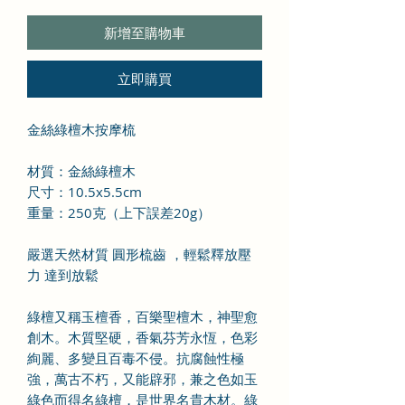
新增至購物車
立即購買
金絲綠檀木按摩梳
材質：金絲綠檀木
尺寸：10.5x5.5cm
重量：250克（上下誤差20g）
嚴選天然材質 圓形梳齒 ，輕鬆釋放壓
力 達到放鬆
綠檀又稱玉檀香，百樂聖檀木，神聖愈
創木。木質堅硬，香氣芬芳永恆，色彩
絢麗、多變且百毒不侵。抗腐蝕性極
強，萬古不朽，又能辟邪，兼之色如玉
綠色而得名綠檀，是世界名貴木材。綠