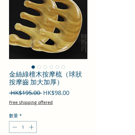
金絲綠檀木按摩梳（球狀
按摩齒 加大加厚）
一
促
 HK$195.00 
HK$98.00
般
銷
Free shipping offered
價
價
數量
*
格
格