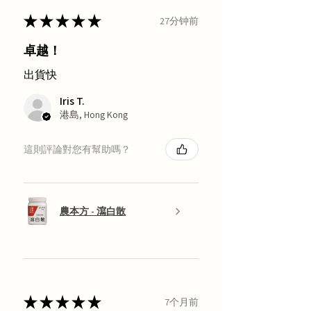
★
★
★
★
★
27分钟前
卓越！
出貨快
Iris T.
港島, Hong Kong
這則評論對您有幫助嗎？
農本方 - 瀉白散
★
★
★
★
★
7个月前