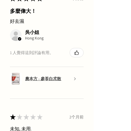
多麼偉大！
好去濕
吳小姐
Hong Kong
1 人覺得這則評論有用。
農本方 - 參苓白朮散
★
★
★
★
★
2个月前
未知, 未用.