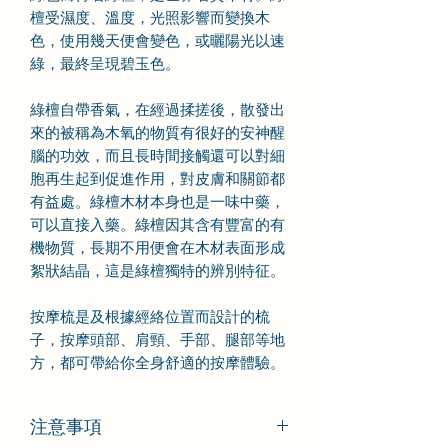
檀受濕度、溫度，光照影響而變換木
色，使用幾天便會變色，或曬陽光以速
綠，最終呈現碧玉色。
綠檀自帶香氣，在經過揉搓後，散發出
來的被稱為木氧的物質有很好的安神醒
腦的功效，而且長時間接觸還可以對細
胞再生起到促進作用，對皮膚和關節都
有益處。綠檀木材本身也是一味中藥，
可以直接入藥。綠檀因其含有豐富的有
機物質，長期不用便會在木材表面形成
絮狀結晶，這是綠檀獨特的辨別特征。
按摩梳是及根據經絡位置而設計的梳
子，按摩頭部、肩頸、手部、腿部等地
方，都可帶給你全身舒適的按摩體驗。
注意事項