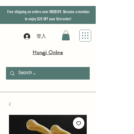
Free shipping on orders over HKD$199. Become a member
to enjoy
$25
OFF
your first order!
登入
Hongji Online