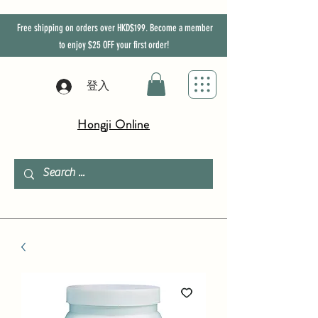
Free shipping on orders over HKD$199. Become a member
to enjoy
$25
OFF
your first order!
登入
Hongji Online