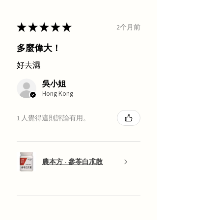
★
★
★
★
★
2个月前
多麼偉大！
好去濕
吳小姐
Hong Kong
1 人覺得這則評論有用。
農本方 - 參苓白朮散