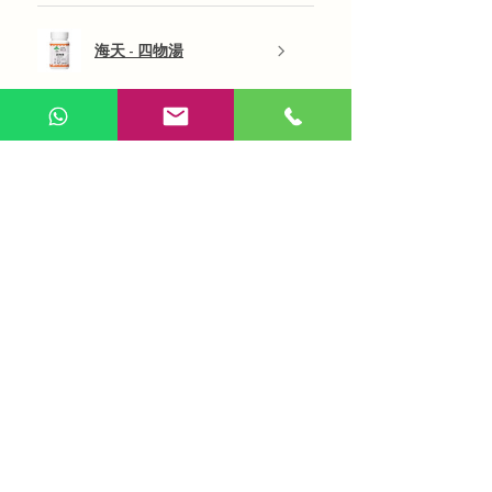
海天 - 四物湯
展示更多
AI 咨詢
Use Now
​在線問答