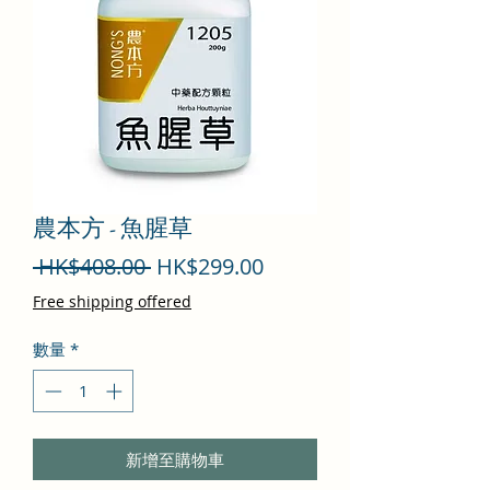
農本方 - 魚腥草
一
促
 HK$408.00 
HK$299.00
般
銷
Free shipping offered
價
價
數量
*
格
格
新增至購物車